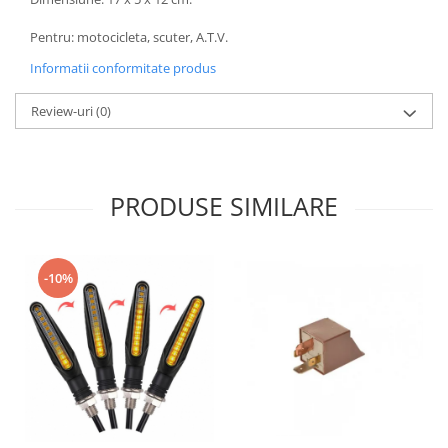
Genti & Bagaje
Pentru: motocicleta, scuter, A.T.V.
Borsete
Informatii conformitate produs
Geanta furca
Geanta ghidon
Review-uri
(0)
Geanta rezervor
Geanta spate
Genti laterale
PRODUSE SIMILARE
Genti picior
Top case
Accesorii
-10%
Top case
Cutii / Genti SHAD
Accesorii cutii Shad
Cutii aluminiu Shad
Cutii ATV Shad
Cutii capace colorate