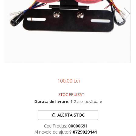
Cizme
Geci
Manusi
Ochelari
Pantaloni
Tricou/Pantaloni termici
Tricouri
Veste airbag
Echipament Impermeabil
Accesorii echipamente
100,00 Lei
Protectii Corp
Brauri
STOC EPUIZAT
Cagule
Durata de livrare:
1-2 zile lucrătoare
Protectii Coloana
ALERTA STOC
Protectii Corp
Protectii Gat
Cod Produs:
00000691
Ai nevoie de ajutor?
0729029141
Protectii Maini