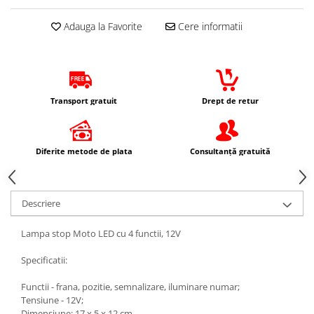
Protectii Picioare
Adauga la Favorite
Cere informatii
Imbracaminte Casual
Borsete
Cadou personalizat
Curele
Transport gratuit
Drept de retur
Haine
Ochelari de soare
Sepci
Diferite metode de plata
Consultanță gratuită
Vesta
Echipament Dama
Camasi dama
Descriere
Geci dama
Lampa stop Moto LED cu 4 functii, 12V
Incaltaminte dama
Manusi dama
Specificatii:
Pantaloni dama
Functii - frana, pozitie, semnalizare, iluminare numar;
Intercom
Tensiune - 12V;
TRANSPORT & DEPOZITARE
Dimensiune: 17 x 5 x 12 cm.