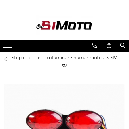
Toate Produsele
MOTOCICLETE & ATV
ECHIPAMENTE
Echipament Strada
Casti
Stop dublu led cu iluminare numar moto atv SM
Camasi
SM
Cizme & Ghete
Geci
Manusi
Ochelari
Pantaloni
Veste
Echipament Cross & ATV
Casti