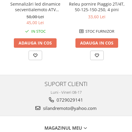
Cutii laterale Shad
Releu pornire Piaggio 2T/4T,
Semnalizări led dinamice
50-125-150-250, 4 pini
secventialemoto ATV
Genti rezervor Shad
semnale slim
33,60 Lei
50,00 Lei
Genti soft Shad
45,00 Lei
Genti TERRA Shad
STOC FURNIZOR
IN STOC
Kituri complete TERRA Shad
Kituri de prindere Shad
ADAUGA IN COS
ADAUGA IN COS
Top Case Shad
Rucsacuri & Genti
Genti
Rucsac
Suporti prindere cutii/genti
SUPORT CLIENTI
Cutii / Genti
Luni - Vineri 08-17
Antifurt
0729029141
silandremoto@yahoo.com
Chingi / Plase bagaj
Lama zapada
Prelata moto/atv/snow
MAGAZINUL MEU