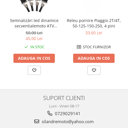
Protectii Polisport
Kit pompa apa
Rezervor
Radiator
Rulmenti ghidon
Semering pompa apa
Releu pornire Piaggio 2T/4T,
Semnalizări led dinamice
Senzor
50-125-150-250, 4 pini
secventialemoto ATV
Kit rulmenti ghidon
semnale slim
Suruburi si capace motor
33,60 Lei
50,00 Lei
Scarite
45,00 Lei
Suport/Suruburi/Piulite/Cleme
STOC FURNIZOR
IN STOC
ADAUGA IN COS
ADAUGA IN COS
SUPORT CLIENTI
Luni - Vineri 08-17
0729029141
silandremoto@yahoo.com