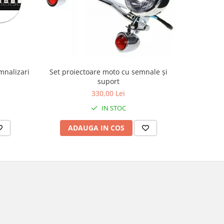
-11%
Set proiectoare moto cu semnale și
Far led 
mnalizari
suport
330,00 Lei
2
IN STOC
ADAUGA IN COS
AD