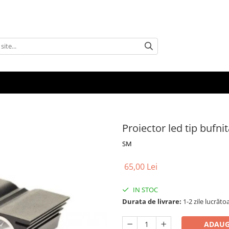
Proiector led tip bufni
SM
65,00 Lei
IN STOC
Durata de livrare:
1-2 zile lucrăto
ADAUG