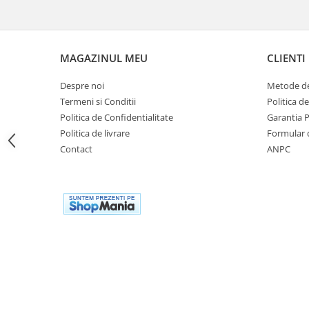
Genti rezervor Shad
Genti soft Shad
Genti TERRA Shad
MAGAZINUL MEU
CLIENTI
Kituri complete TERRA Shad
Kituri de prindere Shad
Despre noi
Metode de
Top Case Shad
Termeni si Conditii
Politica d
Rucsacuri & Genti
Politica de Confidentialitate
Garantia 
Politica de livrare
Formular 
Genti
Contact
ANPC
Rucsac
Suporti prindere cutii/genti
Cutii / Genti
Antifurt
Chingi / Plase bagaj
Lama zapada
Prelata moto/atv/snow
Remorci & Trolii