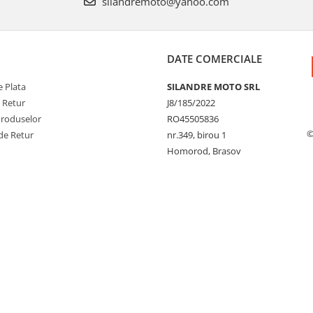
silandremoto@yahoo.com
DATE COMERCIALE
 Plata
SILANDRE MOTO SRL
e Retur
J8/185/2022
Produselor
RO45505836
©
de Retur
nr.349, birou 1
Homorod, Brasov