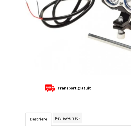
Cizme
Geci
Manusi
Ochelari
Pantaloni
Tricou/Pantaloni termici
Tricouri
Echipament Impermeabil
Accesorii echipamente
Protectii Corp
Brauri
Transport gratuit
Cagule
Protectii Coloana
Protectii Corp
Protectii Gat
Review-uri
(0)
Descriere
Protectii Maini
Protectii Picioare