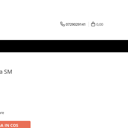
0729029141
0,00
ta SM
are
A IN COS