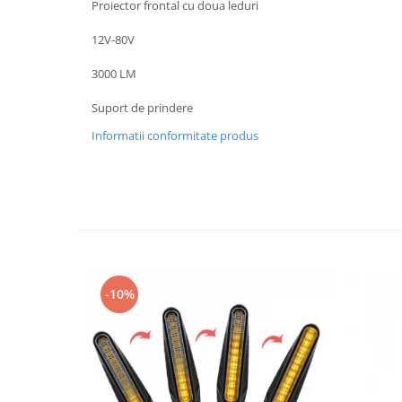
Proiector frontal cu doua leduri
Imbracaminte Casual
12V-80V
Borsete
Cadou personalizat
3000 LM
Curele
Suport de prindere
Haine
Ochelari de soare
Informatii conformitate produs
Sepci
Vesta
Echipament Dama
Camasi dama
Geci dama
Incaltaminte dama
-10%
Manusi dama
Pantaloni dama
Intercom
TRANSPORT & DEPOZITARE
Genti & Bagaje