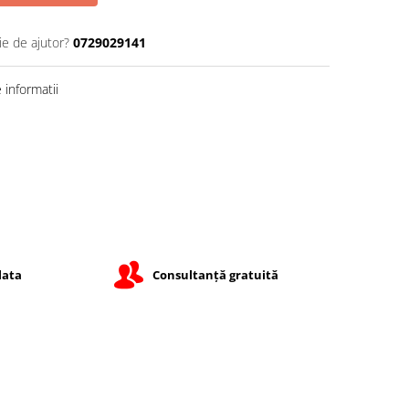
ie de ajutor?
0729029141
informatii
lata
Consultanță gratuită