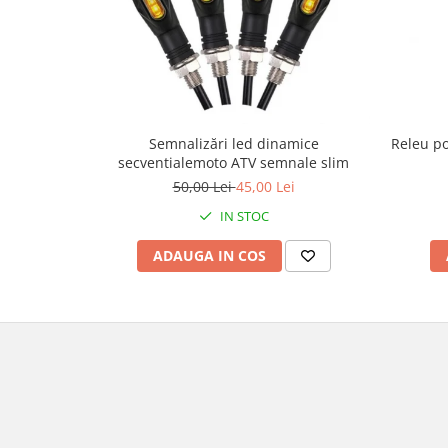
Borsete
Geanta furca
Geanta ghidon
Geanta rezervor
Geanta spate
Releu po
Semnalizări led dinamice
Genti laterale
secventialemoto ATV semnale slim
Genti picior
50,00 Lei
45,00 Lei
Top case
IN STOC
Accesorii
ADAUGA IN COS
Top case
Cutii / Genti SHAD
Accesorii cutii Shad
Cutii aluminiu Shad
Cutii ATV Shad
Cutii capace colorate
Cutii laterale Shad