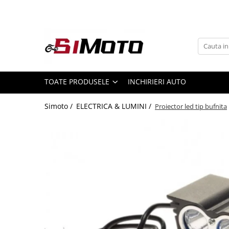
Toate Produsele
MOTOCICLETE & ATV
ECHIPAMENTE
Echipament Strada
TOATE PRODUSELE
INCHIRIERI AUTO
Casti
Simoto /
ELECTRICA & LUMINI /
Proiector led tip bufnita
Camasi
Cizme & Ghete
Geci
Manusi
Ochelari
Pantaloni
Veste
Echipament Cross & ATV
Casti