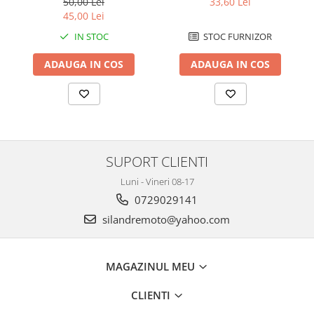
Protectii Polisport
33,60 Lei
50,00 Lei
Kit pompa apa
45,00 Lei
Rezervor
Radiator
STOC FURNIZOR
IN STOC
Rulmenti ghidon
Semering pompa apa
Senzor
Kit rulmenti ghidon
ADAUGA IN COS
ADAUGA IN COS
Suruburi si capace motor
Scarite
Suport pasager PUIG
Suport/Suruburi/Piulite/Cleme
SUPORT CLIENTI
Luni - Vineri 08-17
0729029141
silandremoto@yahoo.com
MAGAZINUL MEU
CLIENTI