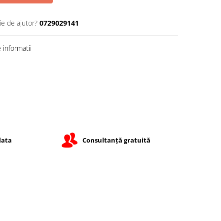
ie de ajutor?
0729029141
informatii
lata
Consultanță gratuită