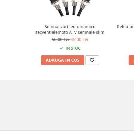
Borsete
Geanta furca
Geanta ghidon
Releu po
Semnalizări led dinamice
secventialemoto ATV semnale slim
Geanta rezervor
50,00 Lei
45,00 Lei
Geanta spate
Genti laterale
IN STOC
Genti picior
ADAUGA IN COS
Top case
Accesorii
Top case
Cutii / Genti SHAD
Accesorii cutii Shad
Cutii aluminiu Shad
Cutii capace colorate
Cutii laterale Shad
Genti rezervor Shad