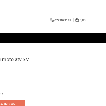
0729029141
0,00
u moto atv SM
are
A IN COS