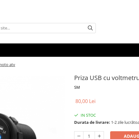
moto atv
Priza USB cu voltmetr
SM
80,00 Lei
IN STOC
Durata de livrare:
1-2 zile lucrăto
ADAUG