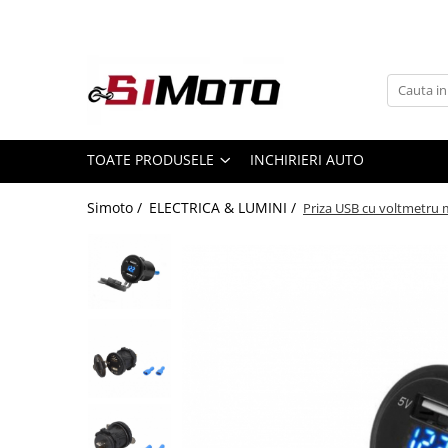
Toate Produsele
MOTOCICLETE & ATV
ECHIPAMENTE
Echipament Strada
TOATE PRODUSELE
INCHIRIERI AUTO
Casti
Simoto /
ELECTRICA & LUMINI /
Priza USB cu voltmetru 
Camasi
Cizme & Ghete
Geci
Manusi
Ochelari
Pantaloni
Veste
Echipament Cross & ATV
Casti