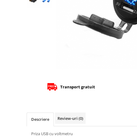
Cizme
Geci
Manusi
Ochelari
Pantaloni
Tricou/Pantaloni termici
Tricouri
Echipament Impermeabil
Accesorii echipamente
Protectii Corp
Brauri
Transport gratuit
Cagule
Protectii Coloana
Protectii Corp
Protectii Gat
Review-uri
(0)
Descriere
Protectii Maini
Priza USB cu voltmetru
Protectii Picioare