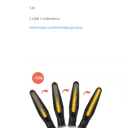
Imbracaminte Casual
12v
Borsete
2 USB + voltmetru
Cadou personalizat
Informatii conformitate produs
Curele
Haine
Ochelari de soare
Sepci
Vesta
Echipament Dama
Camasi dama
-10%
Geci dama
Incaltaminte dama
Manusi dama
Pantaloni dama
Intercom
TRANSPORT & DEPOZITARE
Genti & Bagaje