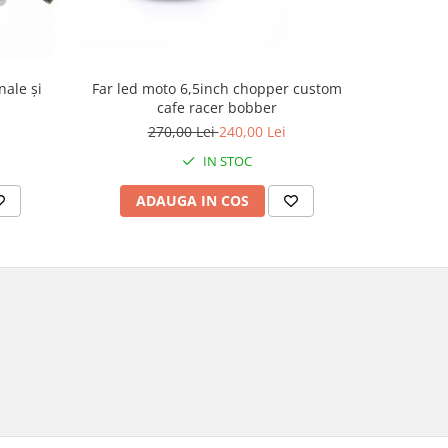
ale și
Set supor
Far led moto 6,5inch chopper custom
cafe racer bobber
270,00 Lei
240,00 Lei
IN STOC
AD
ADAUGA IN COS