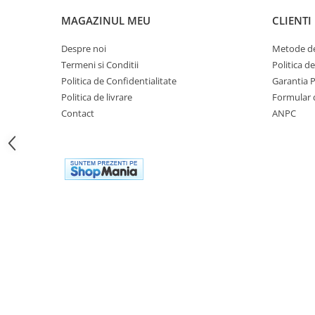
Genti soft Shad
MAGAZINUL MEU
CLIENTI
Genti TERRA Shad
Kituri complete TERRA Shad
Despre noi
Metode de
Kituri de prindere Shad
Termeni si Conditii
Politica d
Top Case Shad
Politica de Confidentialitate
Garantia 
Politica de livrare
Formular 
Rucsacuri & Genti
Contact
ANPC
Genti
Rucsac
Suporti prindere cutii/genti
Cutii / Genti
Antifurt
Chingi / Plase bagaj
Lama zapada
Prelata moto/atv/snow
Remorci & Trolii
Accesorii