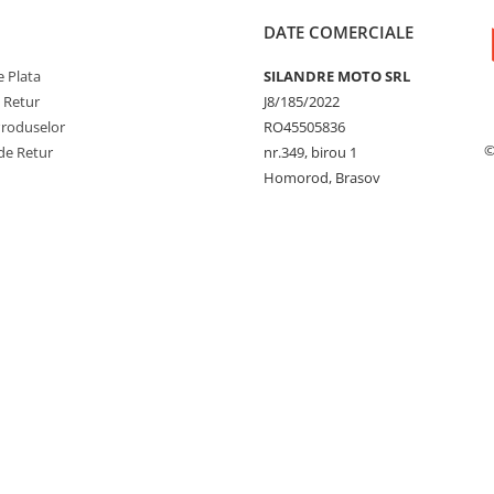
DATE COMERCIALE
 Plata
SILANDRE MOTO SRL
e Retur
J8/185/2022
Produselor
RO45505836
©
de Retur
nr.349, birou 1
Homorod, Brasov