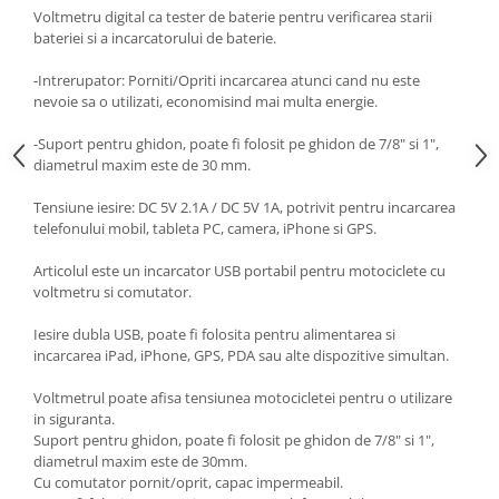
Voltmetru digital ca tester de baterie pentru verificarea starii
Kit abtibilde
Rezervor / Buson rezervor
bateriei si a incarcatorului de baterie.
Protectie Jug
Robinet benzina
Protectie Rezervor
-Intrerupator: Porniti/Opriti incarcarea atunci cand nu este
Soc
nevoie sa o utilizati, economisind mai multa energie.
Accesorii puig
Sonda benzina
Bascula
Vacum benzina
-Suport pentru ghidon, poate fi folosit pe ghidon de 7/8" si 1",
diametrul maxim este de 30 mm.
Sistem lubrifiere motor
Cricuri
Buson
Tensiune iesire: DC 5V 2.1A / DC 5V 1A, potrivit pentru incarcarea
Directie
telefonului mobil, tableta PC, camera, iPhone si GPS.
Pompa ulei
Bieleta
Sistem pornire
Articolul este un incarcator USB portabil pentru motociclete cu
Pivoti
voltmetru si comutator.
Capac pornire
Set cap de bara
Cuplaj rac
Parbriz
Iesire dubla USB, poate fi folosita pentru alimentarea si
incarcarea iPad, iPhone, GPS, PDA sau alte dispozitive simultan.
Rac pornire
Pedale
Semiluna pornire
Voltmetrul poate afisa tensiunea motocicletei pentru o utilizare
Pedale pornire
Sistem racire motor
in siguranta.
Pedale schimbator
Suport pentru ghidon, poate fi folosit pe ghidon de 7/8" si 1",
Angrenaj pompa apa
Plasticuri Enduro/Mx
diametrul maxim este de 30mm.
Capac racire motor
Cu comutator pornit/oprit, capac impermeabil.
Protectii cadru / motor