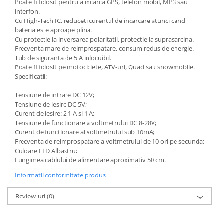
Poate fi folosit pentru a incarca GPS, telefon mobil, MP3 sau
Kit pompa apa
interfon.
Protectii Polisport
Radiator
Cu High-Tech IC, reduceti curentul de incarcare atunci cand
Rezervor
Semering pompa apa
bateria este aproape plina.
Cu protectie la inversarea polaritatii, protectie la suprasarcina.
Rulmenti ghidon
Senzor
Frecventa mare de reimprospatare, consum redus de energie.
Suruburi si capace motor
Kit rulmenti ghidon
Tub de siguranta de 5 A inlocuibil.
Poate fi folosit pe motociclete, ATV-uri, Quad sau snowmobile.
Scarite
Specificatii:
Suport pasager PUIG
Tensiune de intrare DC 12V;
Suport/Suruburi/Piulite/Cleme
Tensiune de iesire DC 5V;
Curent de iesire: 2,1 A si 1 A;
Tensiune de functionare a voltmetrului DC 8-28V;
Curent de functionare al voltmetrului sub 10mA;
Frecventa de reimprospatare a voltmetrului de 10 ori pe secunda;
Culoare LED Albastru;
Lungimea cablului de alimentare aproximativ 50 cm.
Informatii conformitate produs
Review-uri
(0)