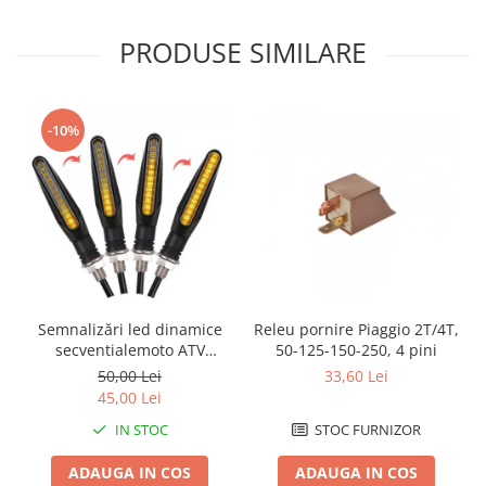
PRODUSE SIMILARE
-10%
Releu pornire Piaggio 2T/4T,
Semnalizări led dinamice
50-125-150-250, 4 pini
secventialemoto ATV
semnale slim
33,60 Lei
50,00 Lei
45,00 Lei
STOC FURNIZOR
IN STOC
ADAUGA IN COS
ADAUGA IN COS