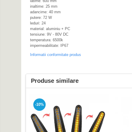
latime: 600 mm
Protectii Picioare
inaltime: 25 mm
Imbracaminte Casual
adancime: 40 mm
putere: 72 W
Borsete
leduri: 24
material: aluminiu + PC
Cadou personalizat
tensiune: 9V - 80V DC
Curele
temperatura: 6500k
Haine
impermeabilitate: IP67
Ochelari de soare
Informatii conformitate produs
Sepci
Vesta
Echipament Dama
Produse similare
Camasi dama
Geci dama
Incaltaminte dama
-10%
Manusi dama
Pantaloni dama
Intercom