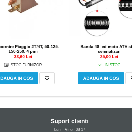
pornire Piaggio 2T/4T, 50-125-
Banda 48 led moto ATV s
150-250, 4 pini
semnalizari
33,60 Lei
25,00 Lei
STOC FURNIZOR
IN STOC
DAUGA IN COS
ADAUGA IN COS
Suport clienti
Luni - Vineri 08-17