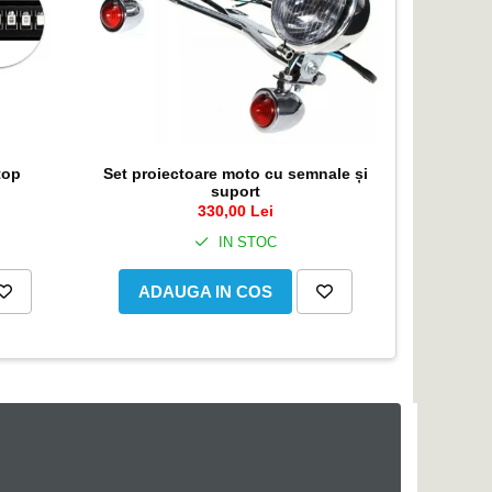
-11%
top
Set proiectoare moto cu semnale și
Far led m
suport
330,00 Lei
2
IN STOC
ADAUGA IN COS
ADA