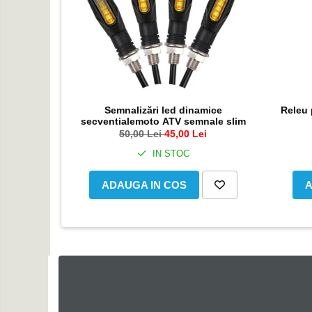
Genti & Bagaje
Borsete
Geanta furca
Geanta ghidon
Geanta rezervor
Geanta spate
Releu 
Semnalizări led dinamice
secventialemoto ATV semnale slim
Genti laterale
50,00 Lei
45,00 Lei
Genti picior
IN STOC
Top case
Accesorii
A
ADAUGA IN COS
Top case
Cutii / Genti SHAD
Accesorii cutii Shad
Cutii aluminiu Shad
Cutii ATV Shad
Cutii capace colorate