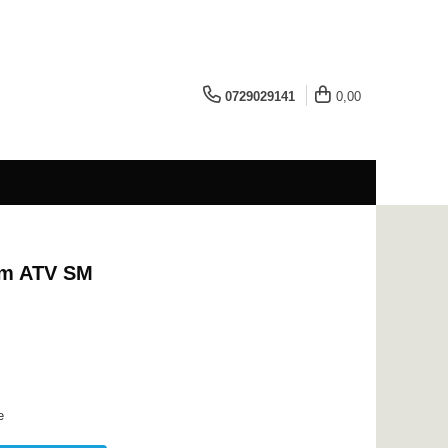
0729029141
0,00
cm ATV SM
e