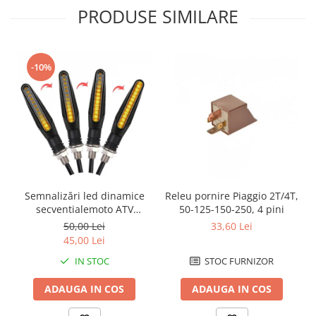
PRODUSE SIMILARE
Kit abtibilde
Rezervor / Buson rezervor
Protectie Rezervor
Robinet benzina
Accesorii puig
Soc
-10%
Bascula
Sonda benzina
Vacum benzina
Cricuri
Sistem lubrifiere motor
Directie
Buson
Bieleta
Pompa ulei
Pivoti
Sistem pornire
Set cap de bara
Capac pornire
Parbriz
Releu pornire Piaggio 2T/4T,
Semnalizări led dinamice
Cuplaj rac
50-125-150-250, 4 pini
secventialemoto ATV
Pedale
semnale slim
33,60 Lei
50,00 Lei
Rac pornire
Pedale pornire
45,00 Lei
Semiluna pornire
Pedale schimbator
STOC FURNIZOR
IN STOC
Sistem racire motor
Plasticuri Enduro/Mx
Angrenaj pompa apa
ADAUGA IN COS
ADAUGA IN COS
Protectii cadru / motor
Capac racire motor