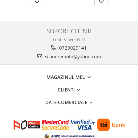
Protectii Polisport
Kit pompa apa
Rezervor
Radiator
Rulmenti ghidon
Semering pompa apa
Senzor
Kit rulmenti ghidon
SUPORT CLIENTI
Suruburi si capace motor
Scarite
Luni - Vineri 08-17
Suport/Suruburi/Piulite/Cleme
0729029141
silandremoto@yahoo.com
MAGAZINUL MEU
CLIENTI
DATE COMERCIALE