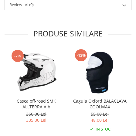
Protectii Polisport
Kit pompa apa
Review-uri
(0)
Rezervor
Radiator
Rulmenti ghidon
Semering pompa apa
Senzor
Kit rulmenti ghidon
PRODUSE SIMILARE
Suruburi si capace motor
Scarite
Suport/Suruburi/Piulite/Cleme
-13%
-7%
Casca off-road SMK
Cagula Oxford BALACLAVA
ALLTERRA Alb
COOLMAX
360,00 Lei
55,00 Lei
335,00 Lei
48,00 Lei
IN STOC