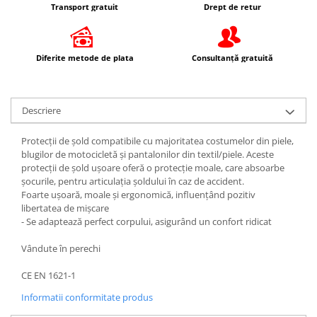
Transport gratuit
Drept de retur
Kit abtibilde
Rezervor / Buson rezervor
Protectie Rezervor
Robinet benzina
Accesorii puig
Soc
Diferite metode de plata
Consultanță gratuită
Bascula
Sonda benzina
Vacum benzina
Cricuri
Sistem lubrifiere motor
Descriere
Directie
Buson
Bieleta
Protecții de șold compatibile cu majoritatea costumelor din piele,
Pompa ulei
blugilor de motocicletă și pantalonilor din textil/piele. Aceste
Pivoti
protecții de șold ușoare oferă o protecție moale, care absoarbe
Sistem pornire
Set cap de bara
șocurile, pentru articulația șoldului în caz de accident.
Capac pornire
Parbriz
Foarte ușoară, moale și ergonomică, influențând pozitiv
libertatea de mișcare
Cuplaj rac
Pedale
⁃ Se adaptează perfect corpului, asigurând un confort ridicat
Rac pornire
Pedale pornire
Semiluna pornire
Vândute în perechi
Pedale schimbator
Sistem racire motor
Plasticuri Enduro/Mx
CE EN 1621-1
Angrenaj pompa apa
Protectii cadru / motor
Informatii conformitate produs
Capac racire motor