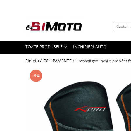
Toate Produsele
MOTOCICLETE & ATV
ECHIPAMENTE
Echipament Strada
TOATE PRODUSELE
INCHIRIERI AUTO
Casti
Simoto /
ECHIPAMENTE /
Protecții genunchi A-pro vânt f
Camasi
Cizme & Ghete
-9%
Geci
Manusi
Ochelari
Pantaloni
Veste
Echipament Cross & ATV
Casti