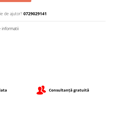
ie de ajutor?
0729029141
informatii
lata
Consultanță gratuită