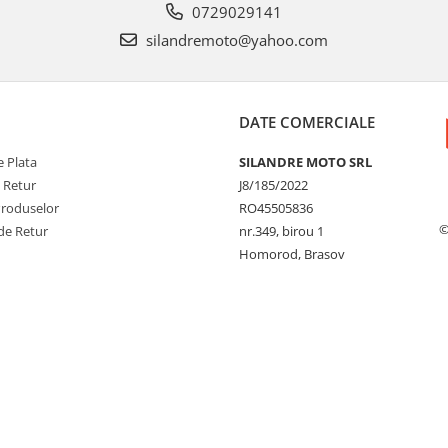
0729029141
silandremoto@yahoo.com
DATE COMERCIALE
 Plata
SILANDRE MOTO SRL
e Retur
J8/185/2022
Produselor
RO45505836
©
de Retur
nr.349, birou 1
Homorod, Brasov