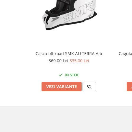
Borsete
Geanta furca
Geanta ghidon
Geanta rezervor
Geanta spate
Genti laterale
Cagul
Casca off-road SMK ALLTERRA Alb
Genti picior
360,00 Lei
335,00 Lei
Top case
Accesorii
IN STOC
Top case
VEZI VARIANTE
Cutii / Genti SHAD
Accesorii cutii Shad
Cutii aluminiu Shad
Cutii capace colorate
Cutii laterale Shad
Genti rezervor Shad