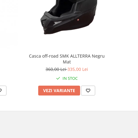
-4%
Casca off-road SMK ALLTERRA Negru
Casca mo
Mat
culoare 
360,00 Lei
335,00 Lei
2
IN STOC
VEZI VARIANTE
AD