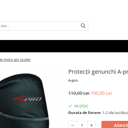
rig moto atv scuter
Protecții genunchi A-p
A-pro
110,00 Lei
100,00 Lei
IN STOC
Durata de livrare:
1-2 zile lucrăto
ADAUG