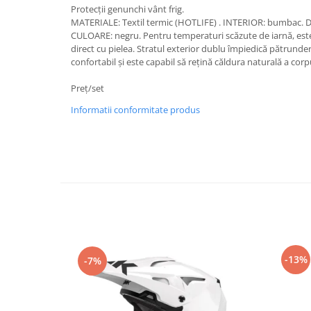
Protecții genunchi vânt frig.
Imbracaminte Casual
MATERIALE: Textil termic (HOTLIFE) . INTERIOR: bumbac.
Borsete
CULOARE: negru. Pentru temperaturi scăzute de iarnă, este 
direct cu pielea. Stratul exterior dublu împiedică pătrundere
Cadou personalizat
confortabil și este capabil să rețină căldura naturală a corp
Curele
Haine
Preț/set
Ochelari de soare
Informatii conformitate produs
Sepci
Vesta
Echipament Dama
Camasi dama
Geci dama
Incaltaminte dama
Manusi dama
Pantaloni dama
-13%
-7%
Intercom
TRANSPORT & DEPOZITARE
Genti & Bagaje