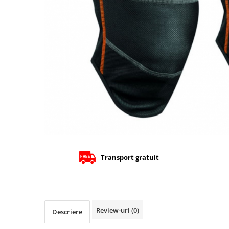
Cizme
Geci
Manusi
Ochelari
Pantaloni
Tricou/Pantaloni termici
Tricouri
Echipament Impermeabil
Accesorii echipamente
Protectii Corp
Brauri
Transport gratuit
Cagule
Protectii Coloana
Protectii Corp
Protectii Gat
Review-uri
(0)
Protectii Maini
Descriere
Protectii Picioare