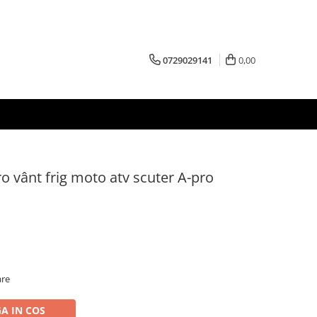
0729029141
0,00
ro vânt frig moto atv scuter A-pro
are
A IN COS