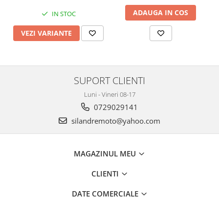
Protectii Polisport
Kit pompa apa
ADAUGA IN COS
IN STOC
Rezervor
Radiator
Rulmenti ghidon
Semering pompa apa
VEZI VARIANTE
Senzor
Kit rulmenti ghidon
Suruburi si capace motor
Scarite
Suport/Suruburi/Piulite/Cleme
SUPORT CLIENTI
Luni - Vineri 08-17
0729029141
silandremoto@yahoo.com
MAGAZINUL MEU
CLIENTI
DATE COMERCIALE