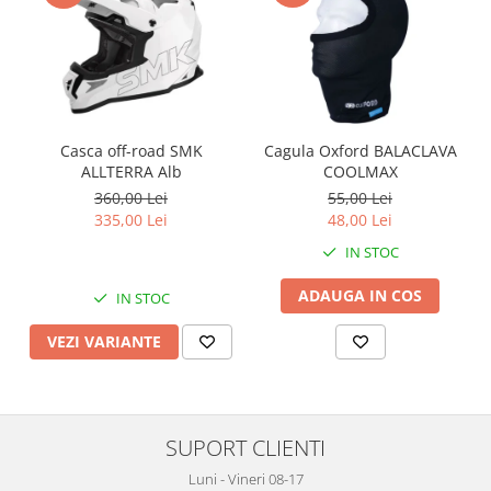
Genti soft Shad
Genti TERRA Shad
Kituri complete TERRA Shad
Kituri de prindere Shad
Top Case Shad
Casca off-road SMK
Cagula Oxford BALACLAVA
Rucsacuri & Genti
ALLTERRA Alb
COOLMAX
Genti
360,00 Lei
55,00 Lei
Rucsac
335,00 Lei
48,00 Lei
Suporti prindere cutii/genti
IN STOC
Cutii / Genti
ADAUGA IN COS
IN STOC
Antifurt
VEZI VARIANTE
Chingi / Plase bagaj
Lama zapada
Prelata moto/atv/snow
SUPORT CLIENTI
Remorci & Trolii
Luni - Vineri 08-17
Accesorii