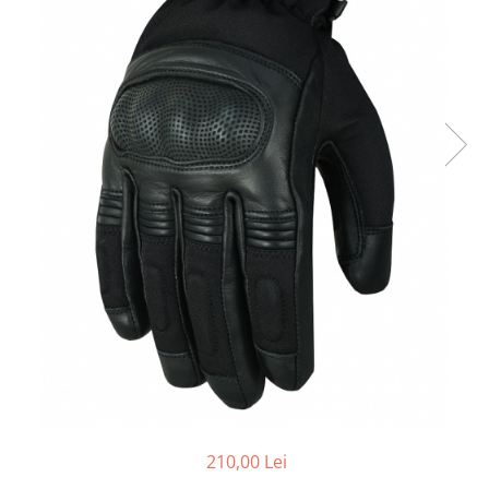
Cizme
Geci
Manusi
Ochelari
Pantaloni
Tricou/Pantaloni termici
Tricouri
Echipament Impermeabil
Accesorii echipamente
Protectii Corp
Brauri
Cagule
Protectii Coloana
Protectii Corp
Protectii Gat
Protectii Maini
210,00 Lei
Protectii Picioare