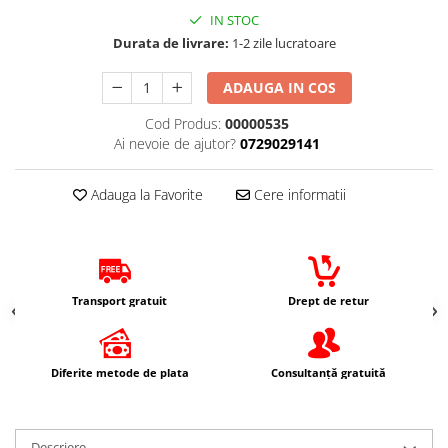
Imbracaminte Casual
IN STOC
Durata de livrare:
1-2 zile lucratoare
Borsete
Cadou personalizat
ADAUGA IN COS
Curele
Cod Produs:
00000535
Haine
Ai nevoie de ajutor?
0729029141
Ochelari de soare
Sepci
Adauga la Favorite
Cere informatii
Vesta
Echipament Dama
Camasi dama
Geci dama
Transport gratuit
Drept de retur
Incaltaminte dama
Manusi dama
Pantaloni dama
Diferite metode de plata
Consultanță gratuită
Intercom
TRANSPORT & DEPOZITARE
Genti & Bagaje
Descriere