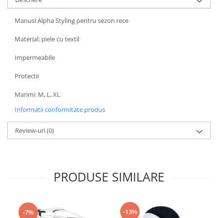
Borsete
Manusi Alpha Styling pentru sezon rece
Geanta furca
Material: piele cu textil
Geanta ghidon
Geanta rezervor
Impermeabile
Geanta spate
Protectii
Genti laterale
Genti picior
Marimi: M, L, XL
Top case
Informatii conformitate produs
Accesorii
Review-uri
(0)
Top case
Cutii / Genti SHAD
Accesorii cutii Shad
Cutii aluminiu Shad
PRODUSE SIMILARE
Cutii capace colorate
Cutii laterale Shad
Genti rezervor Shad
-13%
-7%