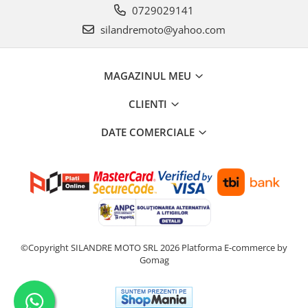
0729029141
Carlige & Suporti
Remorci & Utile
silandremoto@yahoo.com
Trolii & Suporti
Suporti ATV & UTV
MAGAZINUL MEU
Suporti telefon & Audio
CLIENTI
EVACUARE
Evacuari universale
DATE COMERCIALE
Evacuări Mivv
Evacuări G.P.R.
Evacuări Storm
Evacuari FMF
Evacuari HLP
©Copyright SILANDRE MOTO SRL 2026
Platforma E-commerce by
Accesorii
Gomag
Banda termica
Evacuare completa