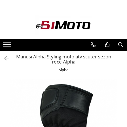
Toate Produsele
MOTOCICLETE & ATV
ECHIPAMENTE
Echipament Strada
Casti
Manusi Alpha Styling moto atv scuter sezon
rece Alpha
Camasi
Cizme & Ghete
Alpha
Geci
Manusi
Ochelari
Pantaloni
Veste
Echipament Cross & ATV
Casti