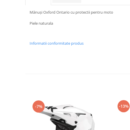
Protectii Picioare
Imbracaminte Casual
Mănuși Oxford Ontario cu protectii pentru moto
Borsete
Piele naturala
Cadou personalizat
Curele
Informatii conformitate produs
Haine
Ochelari de soare
Sepci
Vesta
Echipament Dama
Camasi dama
Geci dama
Incaltaminte dama
Manusi dama
-13%
-7%
Pantaloni dama
Intercom
TRANSPORT & DEPOZITARE