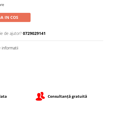
are
A IN COS
ie de ajutor?
0729029141
informatii
lata
Consultanță gratuită