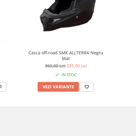
-4%
Casca off-road SMK ALLTERRA Negru
Casca mo
Mat
culoare 
360,00 Lei
335,00 Lei
2
IN STOC
VEZI VARIANTE
AD