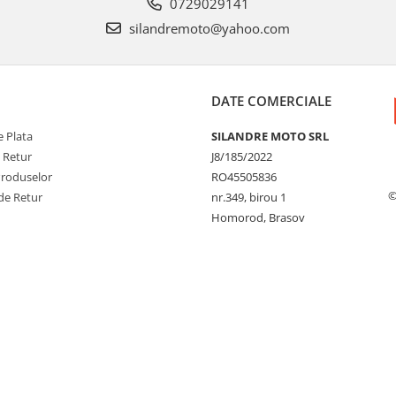
0729029141
silandremoto@yahoo.com
DATE COMERCIALE
 Plata
SILANDRE MOTO SRL
e Retur
J8/185/2022
Produselor
RO45505836
©
de Retur
nr.349, birou 1
Homorod, Brasov