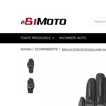
Toate Produsele
MOTOCICLETE & ATV
ECHIPAMENTE
Echipament Strada
TOATE PRODUSELE
INCHIRIERI AUTO
Casti
Simoto /
ECHIPAMENTE /
Mănuși Oxford Ontario piele m
Camasi
Cizme & Ghete
Geci
Manusi
Ochelari
Pantaloni
Veste
Echipament Cross & ATV
Casti