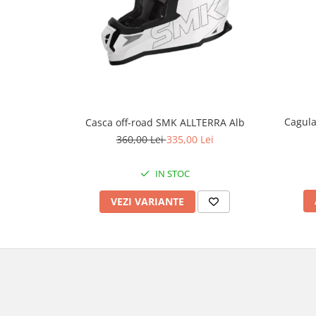
Genti & Bagaje
Borsete
Geanta furca
Geanta ghidon
Geanta rezervor
Geanta spate
Cagul
Casca off-road SMK ALLTERRA Alb
Genti laterale
360,00 Lei
335,00 Lei
Genti picior
Top case
IN STOC
Accesorii
VEZI VARIANTE
Top case
Cutii / Genti SHAD
Accesorii cutii Shad
Cutii aluminiu Shad
Cutii ATV Shad
Cutii capace colorate