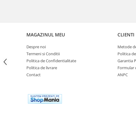
Cutii laterale Shad
Genti rezervor Shad
Genti soft Shad
Genti TERRA Shad
Kituri complete TERRA Shad
MAGAZINUL MEU
CLIENTI
Kituri de prindere Shad
Despre noi
Metode de
Top Case Shad
Termeni si Conditii
Politica d
Rucsacuri & Genti
Politica de Confidentialitate
Garantia 
Genti
Politica de livrare
Formular 
Contact
ANPC
Rucsac
Suporti prindere cutii/genti
Cutii / Genti
Antifurt
Chingi / Plase bagaj
Lama zapada
Prelata moto/atv/snow