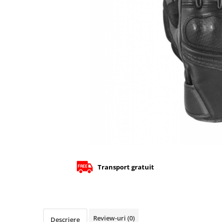
Cizme
Geci
Manusi
Ochelari
Pantaloni
Tricou/Pantaloni termici
Tricouri
Veste airbag
Echipament Impermeabil
Accesorii echipamente
Protectii Corp
Brauri
Cagule
Transport gratuit
Protectii Coloana
Protectii Corp
Protectii Gat
Protectii Maini
Review-uri
(0)
Descriere