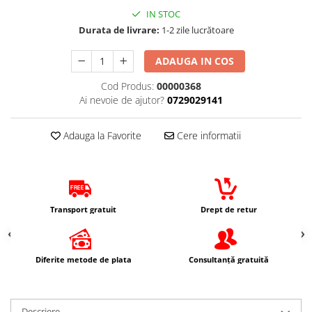
Protectii Picioare
IN STOC
Imbracaminte Casual
Durata de livrare:
1-2 zile lucrătoare
Borsete
ADAUGA IN COS
Cadou personalizat
Cod Produs:
00000368
Curele
Ai nevoie de ajutor?
0729029141
Haine
Ochelari de soare
Adauga la Favorite
Cere informatii
Sepci
Vesta
Echipament Dama
Camasi dama
Transport gratuit
Drept de retur
Geci dama
Incaltaminte dama
Manusi dama
Diferite metode de plata
Consultanță gratuită
Pantaloni dama
Intercom
TRANSPORT & DEPOZITARE
Descriere