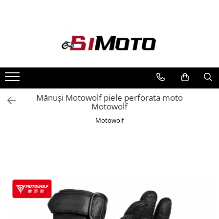
Toate Produsele
MOTOCICLETE & ATV
ECHIPAMENTE
Echipament Strada
Casti
Mănuși Motowolf piele perforata moto
Motowolf
Camasi
Cizme & Ghete
Motowolf
Geci
Manusi
Ochelari
Pantaloni
Veste
Echipament Cross & ATV
Casti