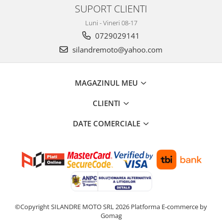
Remorci & Trolii
SUPORT CLIENTI
Accesorii
Luni - Vineri 08-17
Carlige & Suporti
0729029141
Remorci & Utile
silandremoto@yahoo.com
Trolii & Suporti
Suporti ATV & UTV
MAGAZINUL MEU
Suporti telefon & Audio
CLIENTI
EVACUARE
Evacuari universale
DATE COMERCIALE
Evacuări Mivv
Evacuări G.P.R.
Evacuări Storm
Evacuari FMF
Evacuari HLP
©Copyright SILANDRE MOTO SRL 2026
Platforma E-commerce by
Accesorii
Gomag