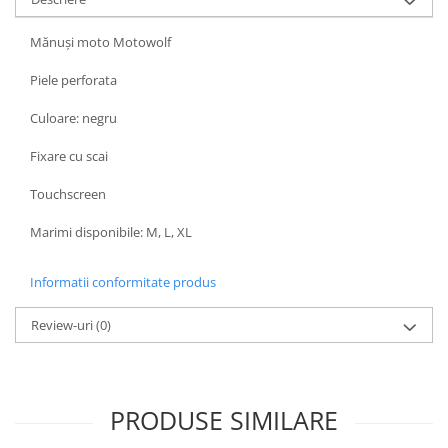
Genti & Bagaje
Mănuși moto Motowolf
Borsete
Piele perforata
Geanta furca
Geanta ghidon
Culoare: negru
Geanta rezervor
Fixare cu scai
Geanta spate
Genti laterale
Touchscreen
Genti picior
Marimi disponibile: M, L, XL
Top case
Accesorii
Informatii conformitate produs
Top case
Cutii / Genti SHAD
Review-uri
(0)
Accesorii cutii Shad
Cutii aluminiu Shad
Cutii ATV Shad
PRODUSE SIMILARE
Cutii capace colorate