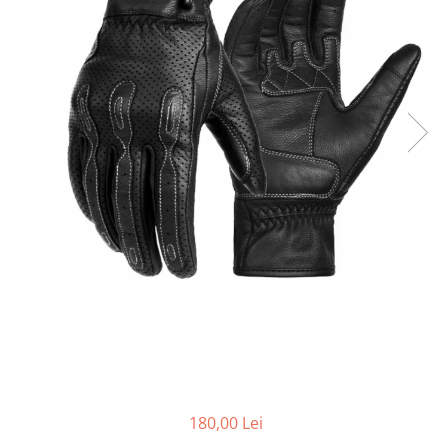
Cizme
Geci
Manusi
Ochelari
Pantaloni
Tricou/Pantaloni termici
Tricouri
Veste airbag
Echipament Impermeabil
Accesorii echipamente
Protectii Corp
Brauri
Cagule
Protectii Coloana
Protectii Corp
Protectii Gat
180,00 Lei
Protectii Maini