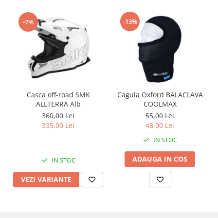
Cutii laterale Shad
Genti rezervor Shad
-13%
-7%
Genti soft Shad
Genti TERRA Shad
Kituri complete TERRA Shad
Kituri de prindere Shad
Top Case Shad
Rucsacuri & Genti
Casca off-road SMK
Cagula Oxford BALACLAVA
ALLTERRA Alb
COOLMAX
Genti
360,00 Lei
55,00 Lei
Rucsac
335,00 Lei
48,00 Lei
Suporti prindere cutii/genti
IN STOC
Cutii / Genti
ADAUGA IN COS
IN STOC
Antifurt
Chingi / Plase bagaj
VEZI VARIANTE
Lama zapada
Prelata moto/atv/snow