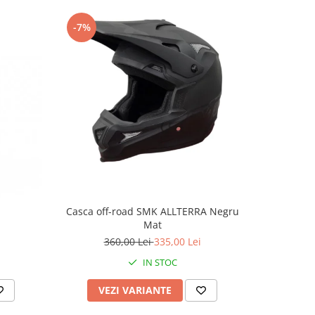
-7%
-4%
Casca off-road SMK ALLTERRA Negru
Casca mo
Mat
culoare 
360,00 Lei
335,00 Lei
2
IN STOC
VEZI VARIANTE
AD