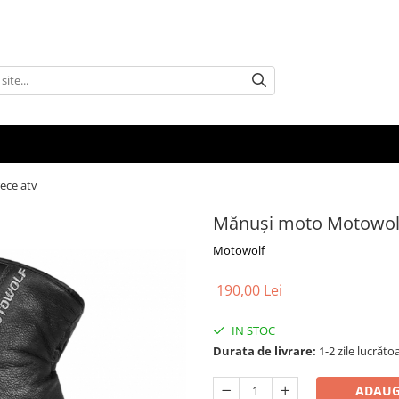
ece atv
Mănuși moto Motowolf
Motowolf
190,00 Lei
IN STOC
Durata de livrare:
1-2 zile lucrăto
ADAUG