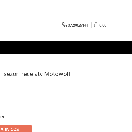
0729029141
0,00
 sezon rece atv Motowolf
are
A IN COS