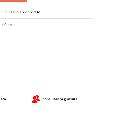
ie de ajutor?
0729029141
informatii
lata
Consultanță gratuită