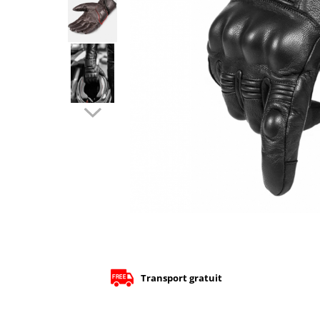
Cizme
Geci
Manusi
Ochelari
Pantaloni
Tricou/Pantaloni termici
Tricouri
Veste airbag
Echipament Impermeabil
Accesorii echipamente
Protectii Corp
Brauri
Cagule
Protectii Coloana
Protectii Corp
Transport gratuit
Protectii Gat
Protectii Maini