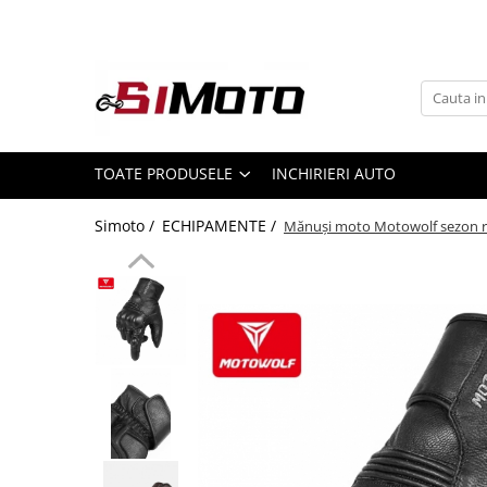
Toate Produsele
MOTOCICLETE & ATV
ECHIPAMENTE
Echipament Strada
TOATE PRODUSELE
INCHIRIERI AUTO
Casti
Simoto /
ECHIPAMENTE /
Mănuși moto Motowolf sezon r
Camasi
Cizme & Ghete
Geci
Manusi
Ochelari
Pantaloni
Veste
Echipament Cross & ATV
Casti