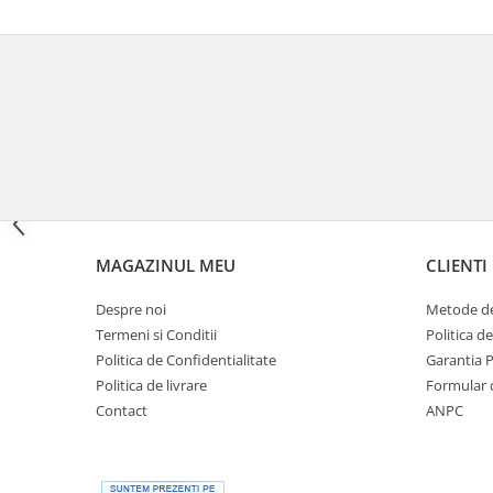
Cutii laterale Shad
Genti rezervor Shad
Genti soft Shad
Genti TERRA Shad
Kituri complete TERRA Shad
Kituri de prindere Shad
Top Case Shad
Rucsacuri & Genti
Genti
MAGAZINUL MEU
CLIENTI
Rucsac
Suporti prindere cutii/genti
Despre noi
Metode de
Cutii / Genti
Termeni si Conditii
Politica d
Politica de Confidentialitate
Garantia 
Antifurt
Politica de livrare
Formular 
Chingi / Plase bagaj
Contact
ANPC
Lama zapada
Prelata moto/atv/snow