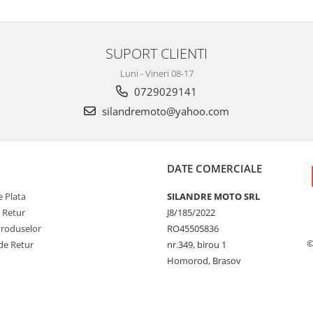
SUPORT CLIENTI
Luni - Vineri 08-17
0729029141
silandremoto@yahoo.com
DATE COMERCIALE
 Plata
SILANDRE MOTO SRL
e Retur
J8/185/2022
Produselor
RO45505836
©
de Retur
nr.349, birou 1
Homorod, Brasov