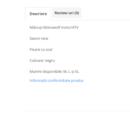
Protectii Picioare
Imbracaminte Casual
Review-uri
(0)
Descriere
Borsete
Mănuși Motowolf moto/ATV
Cadou personalizat
Curele
Sezon rece
Haine
Fixare cu scai
Ochelari de soare
Sepci
Culoare: negru
Vesta
Marimi disponibile: M, L și XL
Echipament Dama
Informatii conformitate produs
Camasi dama
Geci dama
Incaltaminte dama
Manusi dama
Pantaloni dama
Intercom
TRANSPORT & DEPOZITARE