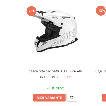
Genti & Bagaje
-13%
-7%
Borsete
Geanta furca
Geanta ghidon
Geanta rezervor
Geanta spate
Genti laterale
Genti picior
Top case
Accesorii
Top case
Cagul
Casca off-road SMK ALLTERRA Alb
Cutii / Genti SHAD
360,00 Lei
335,00 Lei
Accesorii cutii Shad
IN STOC
Cutii aluminiu Shad
Cutii ATV Shad
VEZI VARIANTE
Cutii capace colorate