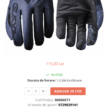
Cizme
Geci
Manusi
Ochelari
Pantaloni
Tricou/Pantaloni termici
Tricouri
Veste airbag
Echipament Impermeabil
Accesorii echipamente
115,00 Lei
Protectii Corp
IN STOC
Brauri
Durata de livrare:
1-2 zile lucrătoare
Cagule
Protectii Coloana
ADAUGA IN COS
Protectii Corp
Cod Produs:
00000571
Protectii Gat
Ai nevoie de ajutor?
0729029141
Protectii Maini