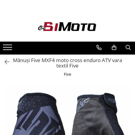
Toate Produsele
MOTOCICLETE & ATV
ECHIPAMENTE
Echipament Strada
Casti
Mănuși Five MXF4 moto cross enduro ATV vara
textil Five
Camasi
Cizme & Ghete
Five
Geci
Manusi
Ochelari
Pantaloni
Veste
Echipament Cross & ATV
Casti