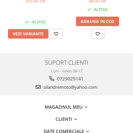
335,00 Lei
48,00 Lei
Cutii laterale Shad
IN STOC
Genti rezervor Shad
Genti soft Shad
ADAUGA IN COS
IN STOC
Genti TERRA Shad
Kituri complete TERRA Shad
VEZI VARIANTE
Kituri de prindere Shad
Top Case Shad
Rucsacuri & Genti
SUPORT CLIENTI
Genti
Luni - Vineri 08-17
Rucsac
0729029141
Suporti prindere cutii/genti
silandremoto@yahoo.com
Cutii / Genti
Antifurt
MAGAZINUL MEU
Chingi / Plase bagaj
Lama zapada
CLIENTI
Prelata moto/atv/snow
DATE COMERCIALE