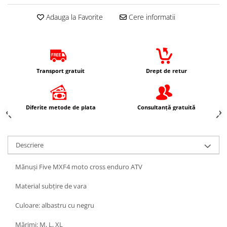
Protectii Picioare
Adauga la Favorite
Cere informatii
Imbracaminte Casual
Borsete
Cadou personalizat
Curele
Transport gratuit
Drept de retur
Haine
Ochelari de soare
Sepci
Diferite metode de plata
Consultanță gratuită
Vesta
Echipament Dama
Camasi dama
Descriere
Geci dama
Mănuși Five MXF4 moto cross enduro ATV
Incaltaminte dama
Manusi dama
Material subțire de vara
Pantaloni dama
Culoare: albastru cu negru
Intercom
Mărimi: M, L, XL
TRANSPORT & DEPOZITARE