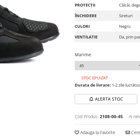
PROTECȚII
Călcâi, deg
ÎNCHIDERE
Sireturi
CULORI
Negru
VENTILATIE
Da, prin pa
Marime
:
STOC EPUIZAT
Durata de livrare:
1-2 zile lucrăto
ALERTA STOC
Cod Produs:
2108-00-45
Ai ne
Adauga la Favorite
Cere 