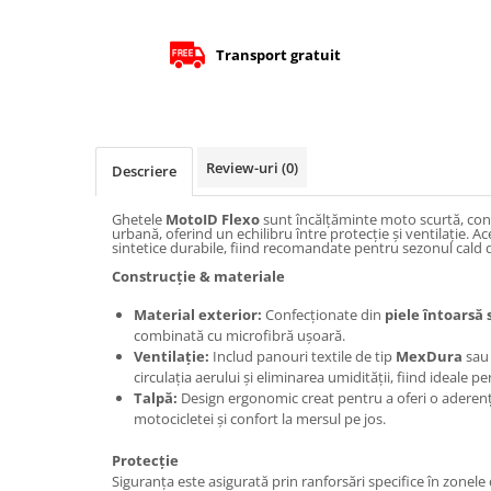
Protectii Picioare
Imbracaminte Casual
Transport gratuit
Borsete
Cadou personalizat
Curele
Haine
Review-uri
(0)
Descriere
Ochelari de soare
Ghetele
MotoID Flexo
sunt încălțăminte moto scurtă, conc
Sepci
urbană, oferind un echilibru între protecție și ventilație. A
sintetice durabile, fiind recomandate pentru sezonul cald d
Vesta
Construcție & materiale
Echipament Dama
Camasi dama
Material exterior:
Confecționate din
piele întoarsă 
combinată cu microfibră ușoară.
Geci dama
Ventilație:
Includ panouri textile de tip
MexDura
sa
Incaltaminte dama
circulația aerului și eliminarea umidității, fiind ideale pe
Talpă:
Design ergonomic creat pentru a oferi o aderenț
Manusi dama
motocicletei și confort la mersul pe jos.
Pantaloni dama
Intercom
Protecție
Siguranța este asigurată prin ranforsări specifice în zonele c
TRANSPORT & DEPOZITARE