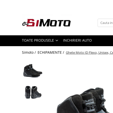
Toate Produsele
MOTOCICLETE & ATV
ECHIPAMENTE
Echipament Strada
TOATE PRODUSELE
INCHIRIERI AUTO
Casti
Simoto /
ECHIPAMENTE /
Ghete Moto ID Flexo, Unisex, Cer
Camasi
Cizme & Ghete
Geci
Manusi
Ochelari
Pantaloni
Veste
Echipament Cross & ATV
Casti