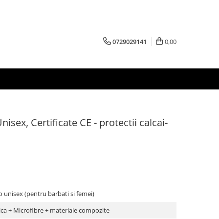
0729029141
0,00
isex, Certificate CE - protectii calcai-
unisex (pentru barbati si femei)
tica + Microfibre + materiale compozite