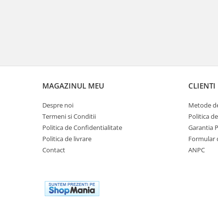
Remorci & Trolii
Accesorii
Carlige & Suporti
Remorci & Utile
Trolii & Suporti
Suporti ATV & UTV
MAGAZINUL MEU
CLIENTI
Suporti telefon & Audio
EVACUARE
Despre noi
Metode de
Evacuari universale
Termeni si Conditii
Politica d
Politica de Confidentialitate
Garantia 
Evacuări Mivv
Politica de livrare
Formular 
Evacuări G.P.R.
Contact
ANPC
Evacuări Storm
Evacuari FMF
Evacuari HLP
Accesorii