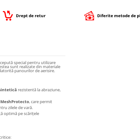
Drept de retur
Diferite metode de p
epută special pentru utilizare
cestea sunt realizate din materiale
atorită panourilor de aerisire.
sintetică
rezistentă la abraziune,
u
MeshProtecto
, care permit
ntru zilele de vară.
ă optimă pe scărițele
ritice: