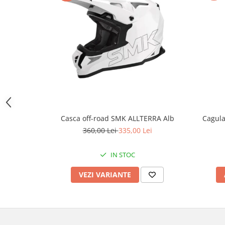
Cutii laterale Shad
Genti rezervor Shad
Genti soft Shad
Genti TERRA Shad
Kituri complete TERRA Shad
Kituri de prindere Shad
Top Case Shad
Rucsacuri & Genti
Genti
Cagul
Casca off-road SMK ALLTERRA Alb
Rucsac
360,00 Lei
335,00 Lei
Suporti prindere cutii/genti
Cutii / Genti
IN STOC
Antifurt
VEZI VARIANTE
Chingi / Plase bagaj
Lama zapada
Prelata moto/atv/snow