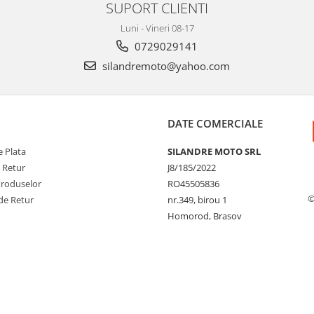
SUPORT CLIENTI
Luni - Vineri 08-17
0729029141
silandremoto@yahoo.com
DATE COMERCIALE
 Plata
SILANDRE MOTO SRL
e Retur
J8/185/2022
Produselor
RO45505836
©
de Retur
nr.349, birou 1
Homorod, Brasov