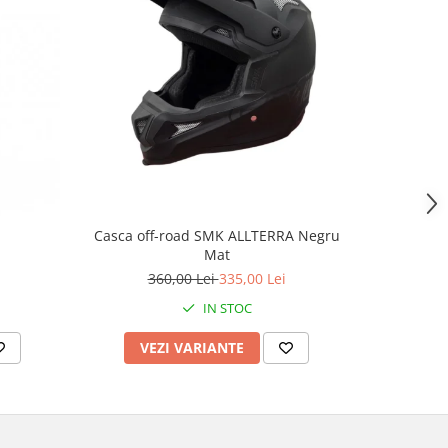
-4%
Casca off-road SMK ALLTERRA Negru
Casca mo
Mat
culoare 
360,00 Lei
335,00 Lei
2
IN STOC
VEZI VARIANTE
AD