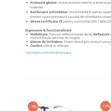
Protecție glezne:
Includ protecții interne și externe p
Genti & Bagaje
maleolei.
Ranforsare schimbător:
Zonă întărită în partea super
Borsete
preveni uzura prematură cauzată de schimbarea viteze
Geanta furca
Ghete certificate
CE
pentru motocicliști (EN 13634:20
Geanta ghidon
Ergonomie & funcționalitate
Geanta rezervor
Vizibilitate:
Panouri reflectorizante de tip
ReflexLite
motociclistului pe timp de noapte.
Geanta spate
Sistem de închidere:
Fixare clasică prin șireturi care 
Confort
ridicat in utilizare.
Genti laterale
Genti picior
Informatii conformitate produs
Top case
Accesorii
Top case
Cutii / Genti SHAD
Accesorii cutii Shad
Cutii aluminiu Shad
Cutii ATV Shad
-13%
-7%
Cutii capace colorate