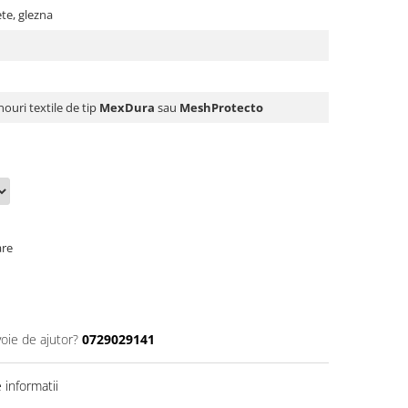
ete, glezna
nouri textile de tip
MexDura
sau
MeshProtecto
are
voie de ajutor?
0729029141
informatii