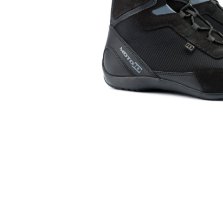
Cizme
Geci
Manusi
Ochelari
Pantaloni
Tricou/Pantaloni termici
Tricouri
Veste airbag
Echipament Impermeabil
Accesorii echipamente
Protectii Corp
Brauri
Cagule
Protectii Coloana
Protectii Corp
Protectii Gat
Protectii Maini