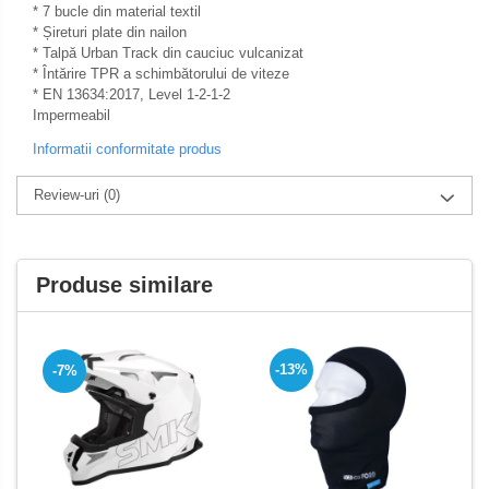
Pedale pornire
* 7 bucle din material textil
Semiluna pornire
* Șireturi plate din nailon
Pedale schimbator
* Talpă Urban Track din cauciuc vulcanizat
Sistem racire motor
* Întărire TPR a schimbătorului de viteze
Plasticuri Enduro/Mx
Angrenaj pompa apa
* EN 13634:2017, Level 1-2-1-2
Impermeabil
Protectii cadru / motor
Capac racire motor
Informatii conformitate produs
Protectii Polisport
Kit pompa apa
Radiator
Rezervor
Review-uri
(0)
Semering pompa apa
Rulmenti ghidon
Senzor
Kit rulmenti ghidon
Suruburi si capace motor
Produse similare
Scarite
Suport pasager PUIG
-13%
-7%
Suport/Suruburi/Piulite/Cleme