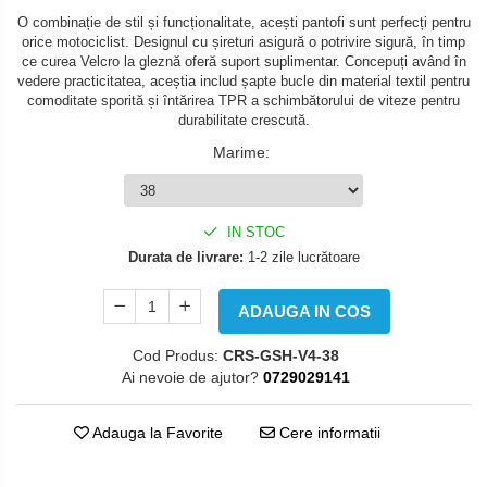
Pistoane
Protectii Picioare
Roti & Accesorii
Conectori / Cablaje
O combinație de stil și funcționalitate, acești pantofi sunt perfecți pentru
Antifurt
Segmenti
orice motociclist. Designul cu șireturi asigură o potrivire sigură, în timp
Imbracaminte Casual
Accesorii
Siguranta bolt
ce curea Velcro la gleznă oferă suport suplimentar. Concepuți având în
Contact pornire
Chingi / Plase bagaj
Ax roata Puig
Borsete
vedere practicitatea, aceștia includ șapte bucle din material textil pentru
Prezoane/Suruburi
comoditate sporită și întărirea TPR a schimbătorului de viteze pentru
Electromotoare
Butuc roata
Lama zapada
Cadou personalizat
durabilitate crescută.
Jante
Set motor / chiuloase
Curele
Faruri
Prelata moto/atv/snow
Marime
:
Piulita roata
Haine
Chiuloasa
Incarcatoare baterie
Remorci & Trolii
Roti complete
Ochelari de soare
Set motor
Accesorii
Rulmenti roata
Incarcator telefon
Sepci
Set motor + chiuloase
IN STOC
Carlige & Suporti
Spite
Vesta
Durata de livrare:
1-2 zile lucrătoare
Proiectoare
Sistem alimentare cu combustibil
Remorci & Utile
Suspensie
Echipament Dama
Carburator complet
Protectie far
Trolii & Suporti
ADAUGA IN COS
Aerisitoare telescoape
Camasi dama
Conector alimentare combustibil
Sigurante
Suporti ATV & UTV
Amortizoare fata
Geci dama
Cod Produs:
CRS-GSH-V4-38
Cui ponto
Ai nevoie de ajutor?
0729029141
Amortizoare spate
Incaltaminte dama
Stop spate/iluminat numar
Suporti telefon & Audio
Flansa admisie
Protectii telescoape
Manusi dama
Furtun benzina
Adauga la Favorite
Cere informatii
Semeringuri amortizore / telescoape
Pantaloni dama
Jigler
Abtibilde
Kit reparatie
Intercom