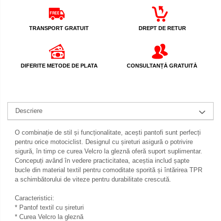
Membrana carburator
Abtibilde / Stickere
Muzicuta
Banda ornament janta
TRANSPORT GRATUIT
DREPT DE RETUR
Plutitor
Kit abtibilde
Pompa benzina
Protectie Jug
Rezervor / Buson rezervor
Protectie Rezervor
DIFERITE METODE DE PLATA
CONSULTANȚĂ GRATUITĂ
Robinet benzina
Accesorii puig
Soc
Bascula
Sonda benzina
Descriere
Vacum benzina
Cricuri
Sistem lubrifiere motor
O combinație de stil și funcționalitate, acești pantofi sunt perfecți
Directie
pentru orice motociclist. Designul cu șireturi asigură o potrivire
Buson
Bieleta
sigură, în timp ce curea Velcro la gleznă oferă suport suplimentar.
Pompa ulei
Concepuți având în vedere practicitatea, aceștia includ șapte
Pivoti
bucle din material textil pentru comoditate sporită și întărirea TPR
Sistem pornire
Set cap de bara
a schimbătorului de viteze pentru durabilitate crescută.
Capac pornire
Parbriz
Caracteristici:
Cuplaj rac
* Pantof textil cu șireturi
Pedale
* Curea Velcro la gleznă
Rac pornire