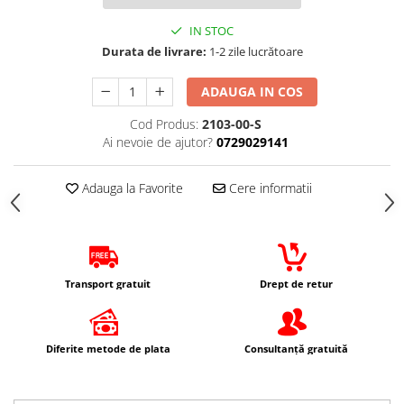
Kit abtibilde
Rezervor / Buson rezervor
IN STOC
Protectie Jug
Robinet benzina
Durata de livrare:
1-2 zile lucrătoare
Protectie Rezervor
Soc
Accesorii puig
ADAUGA IN COS
Sonda benzina
Bascula
Vacum benzina
Cod Produs:
2103-00-S
Sistem lubrifiere motor
Ai nevoie de ajutor?
0729029141
Cricuri
Buson
Directie
Adauga la Favorite
Cere informatii
Pompa ulei
Bieleta
Sistem pornire
Pivoti
Capac pornire
Set cap de bara
Cuplaj rac
Parbriz
Transport gratuit
Drept de retur
Rac pornire
Pedale
Semiluna pornire
Pedale pornire
Sistem racire motor
Pedale schimbator
Diferite metode de plata
Consultanță gratuită
Angrenaj pompa apa
Plasticuri Enduro/Mx
Capac racire motor
Protectii cadru / motor