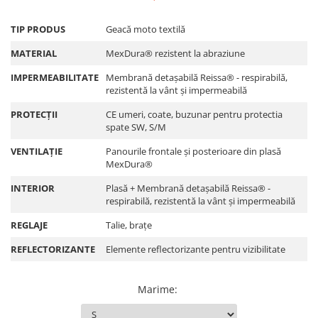
Borsete
Electromotoare
Prezoane/Suruburi
Lama zapada
Ax roata Puig
Cadou personalizat
TIP PRODUS
Geacă moto textilă
Faruri
Set motor / chiuloase
Butuc roata
Prelata moto/atv/snow
Curele
Jante
MATERIAL
MexDura® rezistent la abraziune
Incarcatoare baterie
Chiuloasa
Remorci & Trolii
Haine
Piulita roata
Set motor
Incarcator telefon
IMPERMEABILITATE
Membrană detașabilă Reissa® - respirabilă,
Accesorii
Ochelari de soare
Roti complete
rezistentă la vânt și impermeabilă
Set motor + chiuloase
Proiectoare
Carlige & Suporti
Sepci
Rulmenti roata
Sistem alimentare cu combustibil
PROTECȚII
CE umeri, coate, buzunar pentru protectia
Remorci & Utile
Vesta
Protectie far
Spite
spate SW, S/M
Carburator complet
Trolii & Suporti
Echipament Dama
Sigurante
Suspensie
Conector alimentare combustibil
VENTILAȚIE
Panourile frontale și posterioare din plasă
Suporti ATV & UTV
Camasi dama
Stop spate/iluminat numar
MexDura®
Aerisitoare telescoape
Cui ponto
Suporti telefon & Audio
Geci dama
Amortizoare fata
Flansa admisie
INTERIOR
Plasă + Membrană detașabilă Reissa® -
Incaltaminte dama
respirabilă, rezistentă la vânt și impermeabilă
Amortizoare spate
Furtun benzina
Manusi dama
Protectii telescoape
Jigler
REGLAJE
Talie, brațe
Pantaloni dama
Semeringuri amortizore /
Kit reparatie
REFLECTORIZANTE
Elemente reflectorizante pentru vizibilitate
Intercom
telescoape
Membrana carburator
Abtibilde
Muzicuta
Marime
:
Abtibilde / Stickere
Plutitor
Banda ornament janta
Pompa benzina