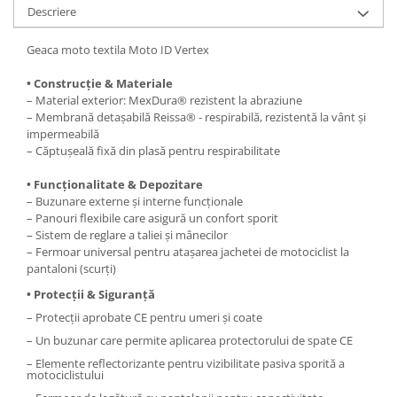
Kit pompa apa
Descriere
Protectii Polisport
Radiator
Rezervor
Geaca moto textila Moto ID Vertex
Semering pompa apa
Rulmenti ghidon
Senzor
• Construcție & Materiale
Suruburi si capace motor
– Material exterior: MexDura® rezistent la abraziune
Kit rulmenti ghidon
– Membrană detașabilă Reissa® - respirabilă, rezistentă la vânt și
Scarite
impermeabilă
– Căptușeală fixă din plasă pentru respirabilitate
Suport pasager PUIG
Suport/Suruburi/Piulite/Cleme
• Funcționalitate & Depozitare
– Buzunare externe și interne funcționale
– Panouri flexibile care asigură un confort sporit
– Sistem de reglare a taliei și mânecilor
– Fermoar universal pentru atașarea jachetei de motociclist la
pantaloni (scurți)
• Protecții & Siguranță
– Protecții aprobate CE pentru umeri și coate
– Un buzunar care permite aplicarea protectorului de spate CE
– Elemente reflectorizante pentru vizibilitate pasiva sporită a
motociclistului