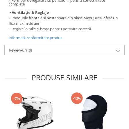
– Fermoar de legătură cu pantalonii pentru conectivitate
completă
• Ventilație & Reglaje
– Panourile frontale și posterioare din plasă MexDura® oferă un
flux maxim de aer
– Reglaje în talie și brațe pentru potrivire corectă
Informatii conformitate produs
Review-uri
(0)
PRODUSE SIMILARE
-13%
-7%