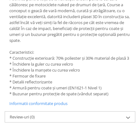
Kit pompa apa
călătoresc pe motociclete naked pe drumuri de țară, Course a
Protectii Polisport
Radiator
conceput o geacă de vară modernă, curată și atrăgătoare, cu o
ventilație excelentă, datorită includerii plasei 3D în construcția sa,
Rezervor
Semering pompa apa
astfel încât vă veți simți la fel de răcoros pe cât este vremea de
Rulmenti ghidon
Senzor
caldă! În caz de impact, beneficiați de protecții pentru coate și
umeri și un buzunar pregătit pentru o protecție opțională pentru
Suruburi si capace motor
Kit rulmenti ghidon
spate.
Scarite
Caracteristici:
Suport pasager PUIG
* Construcție exterioară: 70% poliester și 30% material de plasă 3
Suport/Suruburi/Piulite/Cleme
* Închidere la guler cu curea velcro
* Închidere la manșete cu curea velcro
* Fermoar de fixare
* Detalii reflectorizante
* Armură pentru coate și umeri (EN1621-1 Nivel 1)
* Buzunar pentru protecție de spate (vândut separat)
Informatii conformitate produs
Review-uri
(0)