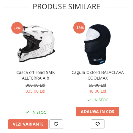
PRODUSE SIMILARE
-13%
-7%
Casca off-road SMK
Cagula Oxford BALACLAVA
ALLTERRA Alb
COOLMAX
360,00 Lei
55,00 Lei
335,00 Lei
48,00 Lei
IN STOC
ADAUGA IN COS
IN STOC
VEZI VARIANTE