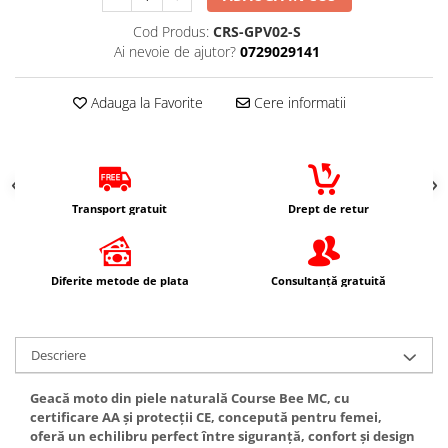
Genti & Bagaje
Cod Produs:
CRS-GPV02-S
Ai nevoie de ajutor?
0729029141
Borsete
Geanta furca
Adauga la Favorite
Cere informatii
Geanta ghidon
Geanta rezervor
Geanta spate
Genti laterale
Transport gratuit
Drept de retur
Genti picior
Top case
Accesorii
Diferite metode de plata
Consultanță gratuită
Top case
Cutii / Genti SHAD
Accesorii cutii Shad
Descriere
Cutii aluminiu Shad
Geacă moto din piele naturală Course Bee MC, cu
Cutii ATV Shad
certificare AA și protecții CE, concepută pentru femei,
Cutii capace colorate
oferă un echilibru perfect între siguranță, confort și design