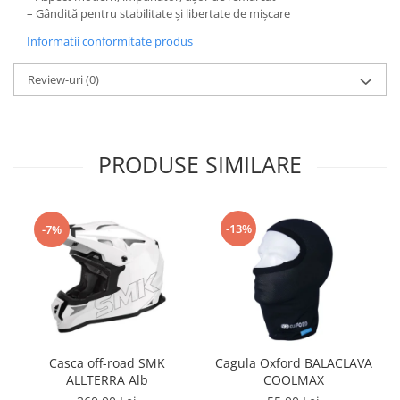
Remorci & Trolii
– Gândită pentru stabilitate și libertate de mișcare
Accesorii
Informatii conformitate produs
Carlige & Suporti
Review-uri
(0)
Remorci & Utile
Trolii & Suporti
Suporti ATV & UTV
PRODUSE SIMILARE
Suporti telefon & Audio
EVACUARE
Evacuari universale
-13%
-7%
Evacuări Mivv
Evacuări G.P.R.
Evacuări Storm
Evacuari FMF
Evacuari HLP
Casca off-road SMK
Cagula Oxford BALACLAVA
Accesorii
ALLTERRA Alb
COOLMAX