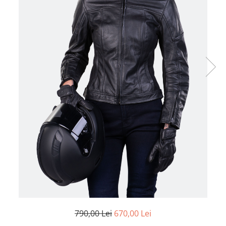
Cizme
Geci
Manusi
Ochelari
Pantaloni
Tricou/Pantaloni termici
Tricouri
Veste airbag
Echipament Impermeabil
Accesorii echipamente
Protectii Corp
Brauri
Cagule
Protectii Coloana
Protectii Corp
Protectii Gat
790,00 Lei
670,00 Lei
Protectii Maini