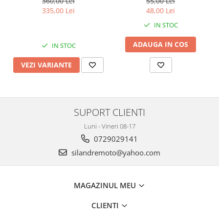
360,00 Lei
55,00 Lei
Banda termica
335,00 Lei
48,00 Lei
Evacuare completa
IN STOC
Filtru de fum
ADAUGA IN COS
IN STOC
Galerie Evacuare
Garnituri toba
VEZI VARIANTE
Kit tuning
Prindere
Protecții galerie
SUPORT CLIENTI
Silentiator / Dbkiller
Luni - Vineri 08-17
SUSPENSIE CADRU
0729029141
Ghidoane & Control
silandremoto@yahoo.com
Adaptoare
Ajutor acceleratie
MAGAZINUL MEU
Amortizor ghidon
Cabluri
CLIENTI
Capete ghidon