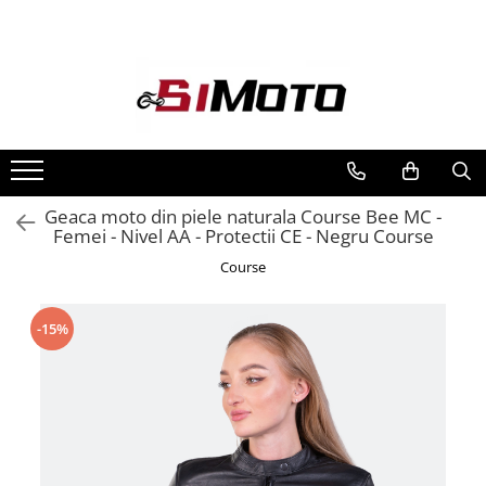
Toate Produsele
MOTOCICLETE & ATV
ECHIPAMENTE
Echipament Strada
Casti
Geaca moto din piele naturala Course Bee MC -
Femei - Nivel AA - Protectii CE - Negru Course
Camasi
Cizme & Ghete
Course
Geci
Manusi
-15%
Ochelari
Pantaloni
Veste
Echipament Cross & ATV
Casti