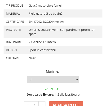
Protectii Picioare
TIP PRODUS
Geacă moto piele femei
Imbracaminte Casual
MATERIAL
Piele naturală de bovină
Borsete
CERTIFICARE
EN 17092-3:2020 Nivel AA
Cadou personalizat
Curele
PROTECȚII
Umeri & coate Nivel 1, compartiment protector
spate
Haine
Ochelari de soare
BUZUNARE
2 externe + 1 intern
Sepci
DESIGN
Sportiv, confortabil
Vesta
CULOARE
Negru
Echipament Dama
Camasi dama
Marime
:
Geci dama
Incaltaminte dama
Manusi dama
IN STOC
Pantaloni dama
Durata de livrare:
1-2 zile lucrătoare
Intercom
ADAUGA IN COS
TRANSPORT & DEPOZITARE