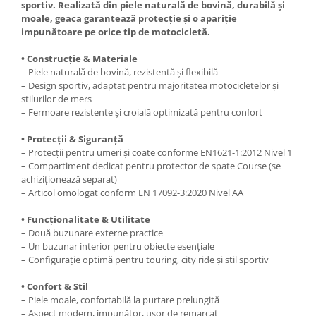
sportiv. Realizată din piele naturală de bovină, durabilă și
Cutii laterale Shad
moale, geaca garantează protecție și o apariție
Genti rezervor Shad
impunătoare pe orice tip de motocicletă.
Genti soft Shad
• Construcție & Materiale
Genti TERRA Shad
– Piele naturală de bovină, rezistentă și flexibilă
Kituri complete TERRA Shad
– Design sportiv, adaptat pentru majoritatea motocicletelor și
Kituri de prindere Shad
stilurilor de mers
– Fermoare rezistente și croială optimizată pentru confort
Top Case Shad
Rucsacuri & Genti
• Protecții & Siguranță
– Protecții pentru umeri și coate conforme EN1621-1:2012 Nivel 1
Genti
– Compartiment dedicat pentru protector de spate Course (se
Rucsac
achiziționează separat)
Suporti prindere cutii/genti
– Articol omologat conform EN 17092-3:2020 Nivel AA
Cutii / Genti
• Funcționalitate & Utilitate
– Două buzunare externe practice
Antifurt
– Un buzunar interior pentru obiecte esențiale
Chingi / Plase bagaj
– Configurație optimă pentru touring, city ride și stil sportiv
Lama zapada
• Confort & Stil
– Piele moale, confortabilă la purtare prelungită
Prelata moto/atv/snow
– Aspect modern, impunător, ușor de remarcat