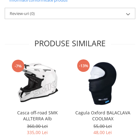
Informatii conformitate produs
Carlige & Suporti
Remorci & Utile
Review-uri
(0)
Trolii & Suporti
Suporti ATV & UTV
Suporti telefon & Audio
PRODUSE SIMILARE
EVACUARE
Evacuari universale
-13%
-7%
Evacuări Mivv
Evacuări G.P.R.
Evacuări Storm
Evacuari FMF
Evacuari HLP
Casca off-road SMK
Cagula Oxford BALACLAVA
Accesorii
ALLTERRA Alb
COOLMAX
Banda termica
360,00 Lei
55,00 Lei
335,00 Lei
48,00 Lei
Evacuare completa