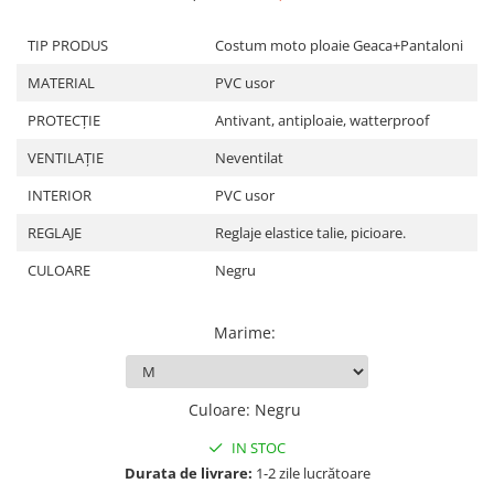
Protectii Picioare
TIP PRODUS
Costum moto ploaie Geaca+Pantaloni
Imbracaminte Casual
Cadou personalizat
MATERIAL
PVC usor
Curele
PROTECȚIE
Antivant, antiploaie, watterproof
Haine
VENTILAȚIE
Neventilat
Ochelari de soare
Sepci
INTERIOR
PVC usor
Echipament Dama
REGLAJE
Reglaje elastice talie, picioare.
Camasi dama
CULOARE
Negru
Geci dama
Incaltaminte dama
Marime
:
Manusi dama
Pantaloni dama
Intercom
Culoare
:
Negru
TRANSPORT & DEPOZITARE
IN STOC
Genti & Bagaje
Durata de livrare:
1-2 zile lucrătoare