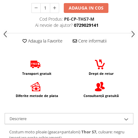
Borsete
ADAUGA IN COS
Geanta furca
Geanta ghidon
Cod Produs:
PE-CP-THS7-M
Ai nevoie de ajutor?
0729029141
Geanta rezervor
Geanta spate
Adauga la Favorite
Cere informatii
Genti laterale
Genti picior
Top case
Accesorii
Transport gratuit
Drept de retur
Top case
Cutii / Genti SHAD
Accesorii cutii Shad
Diferite metode de plata
Consultanță gratuită
Cutii aluminiu Shad
Cutii ATV Shad
Cutii capace colorate
Descriere
Cutii laterale Shad
Costum moto ploaie (geaca+pantaloni)
Thor S7,
culoare: negru
Genti rezervor Shad
(montare peste echipament)