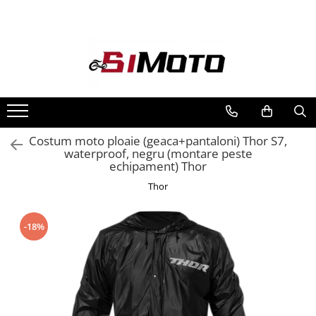
Toate Produsele
MOTOCICLETE & ATV
ECHIPAMENTE
Echipament Strada
Casti
Costum moto ploaie (geaca+pantaloni) Thor S7,
waterproof, negru (montare peste
Camasi
echipament) Thor
Cizme & Ghete
Thor
Geci
Manusi
Ochelari
-18%
Pantaloni
Veste
Echipament Cross & ATV
Casti