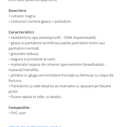
Genti soft Shad
Genti TERRA Shad
Descriere
• culoare: negru;
Kituri complete TERRA Shad
• costumul contine geaca + pantaloni.
Kituri de prindere Shad
Top Case Shad
Caracteristici:
• rezistenta la apa (waterproof) - 100% impermeabili;
Rucsacuri & Genti
• geaca si pantalonii se imbraca peste pantaloni moto sau
Genti
pantaloni normali;
• greutate redusa;
Rucsac
• asigura si protectie la vant;
Suporti prindere cutii/genti
• materialul respira din interior spre exterior (breathable) -
material hidrofilic;
Cutii / Genti
• jacheta cu gluga are inchidere frontala cu fermoar cu clapa de
Antifurt
furtuna
• Pantalonii cu talie elastica au mansete cu apasare pe fiecare
Chingi / Plase bagaj
picior
• fixare rapida in talie. cu elastic.
Lama zapada
Prelata moto/atv/snow
Compozitie:
• PVC usor
Remorci & Trolii
Accesorii