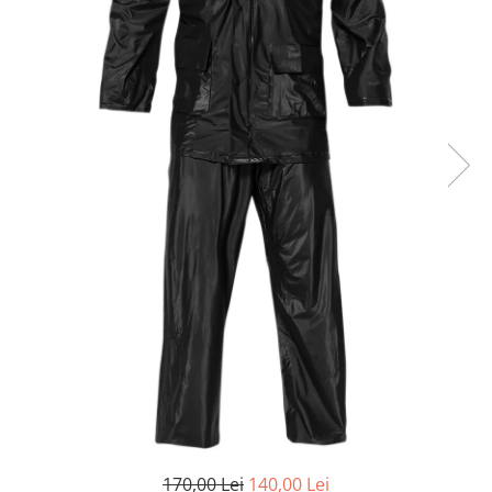
Cizme
Geci
Manusi
Ochelari
Pantaloni
Tricou/Pantaloni termici
Tricouri
Veste airbag
Echipament Impermeabil
Accesorii echipamente
Protectii Corp
Brauri
Cagule
Protectii Coloana
Protectii Corp
Protectii Gat
Protectii Maini
170,00 Lei
140,00 Lei