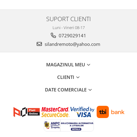
Filtru de fum
Galerie Evacuare
SUPORT CLIENTI
Garnituri toba
Luni - Vineri 08-17
Kit tuning
0729029141
Prindere
silandremoto@yahoo.com
Protecții galerie
Silentiator / Dbkiller
MAGAZINUL MEU
SUSPENSIE CADRU
CLIENTI
Ghidoane & Control
Adaptoare
DATE COMERCIALE
Ajutor acceleratie
Amortizor ghidon
Cabluri
Capete ghidon
Comanda acceleratie
Ghidoane