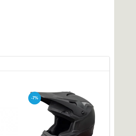
-7%
-4%