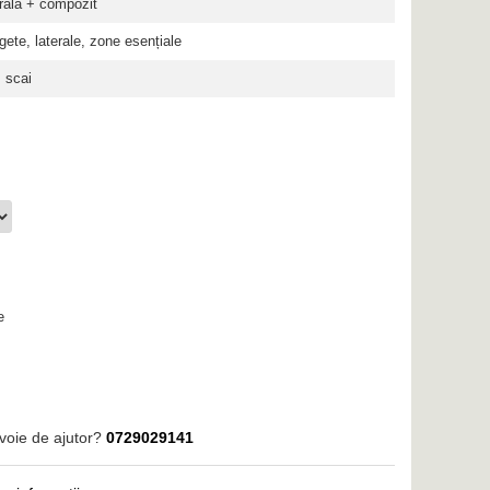
urală + compozit
gete, laterale, zone esențiale
 scai
e
voie de ajutor?
0729029141