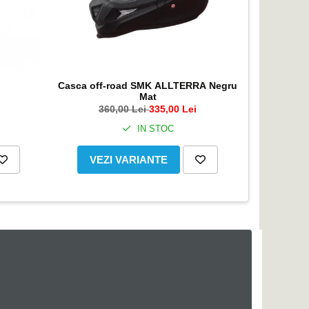
Casca off-road SMK ALLTERRA Negru
Casca mot
Mat
culoare n
360,00 Lei
335,00 Lei
2
IN STOC
VEZI VARIANTE
ADA