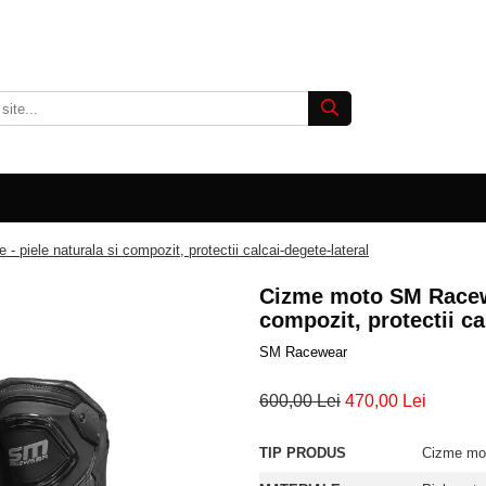
piele naturala si compozit, protectii calcai-degete-lateral
Cizme moto SM Racewe
compozit, protectii c
SM Racewear
600,00 Lei
470,00 Lei
TIP PRODUS
Cizme mot