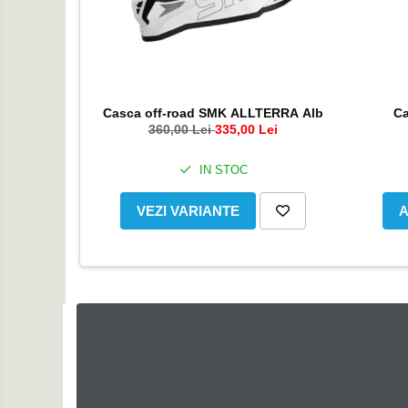
Cutii capace colorate
Cutii laterale Shad
Genti rezervor Shad
Genti soft Shad
Genti TERRA Shad
Casca off-road SMK ALLTERRA Alb
C
Kituri complete TERRA Shad
360,00 Lei
335,00 Lei
Kituri de prindere Shad
IN STOC
Top Case Shad
Rucsacuri & Genti
VEZI VARIANTE
A
Genti
Rucsac
Suporti prindere cutii/genti
Cutii / Genti
Antifurt
Chingi / Plase bagaj
Lama zapada