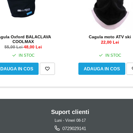
agula Oxford BALACLAVA
Cagula moto ATV ski
COOLMAX
22,00 Lei
55,00 Lei
48,00 Lei
IN STOC
IN STOC
DAUGA IN COS
ADAUGA IN COS
Suport clienti
Luni - Vineri 08-17
0729029141