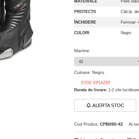
MATERIALE
Piele nat
PROTECȚII
Călcâi, de
ÎNCHIDERE
Fermoar +
CULORI
Negru
Marime
:
Culoare
:
Negru
STOC EPUIZAT
Durata de livrare:
1-2 zile lucrătoar
ALERTA STOC
Cod Produs:
CPB090-42
Ai ne