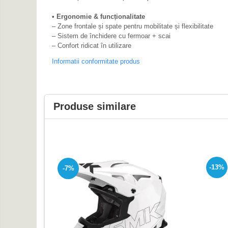
Intercom
• Ergonomie & funcționalitate
Genti & Bagaje
– Zone frontale și spate pentru mobilitate și flexibilitate
Borsete
– Sistem de închidere cu fermoar + scai
– Confort ridicat în utilizare
Geanta furca
Informatii conformitate produs
Geanta ghidon
Geanta rezervor
Geanta spate
Genti laterale
Produse similare
Genti picior
Top case
Accesorii
Top case
-13%
-7%
Cutii / Genti SHAD
Accesorii cutii Shad
Cutii aluminiu Shad
Cutii ATV Shad