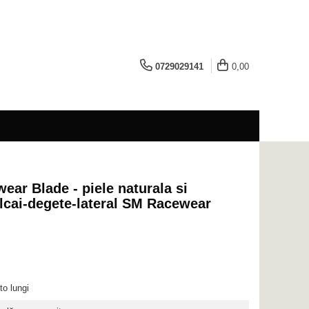
0729029141
0,00
ar Blade - piele naturala si
alcai-degete-lateral SM Racewear
o lungi