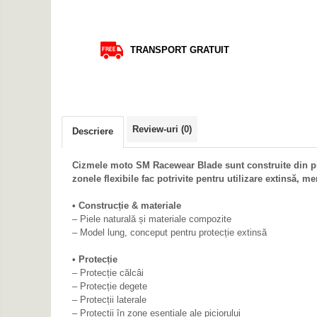
Protectii Maini
Protectii Picioare
Imbracaminte Casual
TRANSPORT GRATUIT
Borsete
Cadou personalizat
Curele
Haine
Review-uri
(0)
Descriere
Ochelari de soare
Sepci
Cizmele moto SM Racewear Blade sunt construite din piel
zonele flexibile fac potrivite pentru utilizare extinsă, 
Vesta
Echipament Dama
• Construcție & materiale
– Piele naturală și materiale compozite
Camasi dama
– Model lung, conceput pentru protecție extinsă
Geci dama
• Protecție
Incaltaminte dama
– Protecție călcâi
Manusi dama
– Protecție degete
– Protecții laterale
Pantaloni dama
– Protecții în zone esențiale ale piciorului