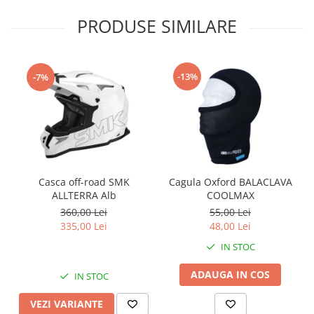
PRODUSE SIMILARE
-13%
-7%
Casca off-road SMK
Cagula Oxford BALACLAVA
ALLTERRA Alb
COOLMAX
360,00 Lei
55,00 Lei
335,00 Lei
48,00 Lei
IN STOC
ADAUGA IN COS
IN STOC
VEZI VARIANTE