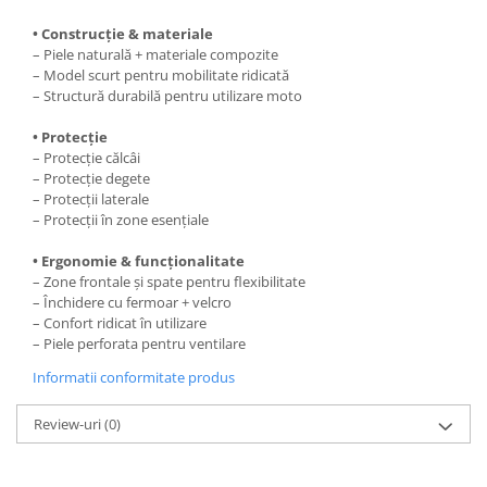
Kit pompa apa
Protectii Polisport
• Construcție & materiale
Radiator
– Piele naturală + materiale compozite
Rezervor
Semering pompa apa
– Model scurt pentru mobilitate ridicată
Rulmenti ghidon
Senzor
– Structură durabilă pentru utilizare moto
Suruburi si capace motor
Kit rulmenti ghidon
• Protecție
Scarite
– Protecție călcâi
– Protecție degete
Suport pasager PUIG
– Protecții laterale
– Protecții în zone esențiale
Suport/Suruburi/Piulite/Cleme
• Ergonomie & funcționalitate
– Zone frontale și spate pentru flexibilitate
– Închidere cu fermoar + velcro
– Confort ridicat în utilizare
– Piele perforata pentru ventilare
Informatii conformitate produs
Review-uri
(0)