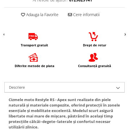
Kit abtibilde
Rezervor / Buson rezervor
Protectie Jug
Adauga la Favorite
Cere informatii
Robinet benzina
Protectie Rezervor
Soc
Accesorii puig
Sonda benzina
Bascula
Vacum benzina
Sistem lubrifiere motor
Transport gratuit
Drept de retur
Cricuri
Buson
Directie
Pompa ulei
Bieleta
Diferite metode de plata
Consultanță gratuită
Sistem pornire
Pivoti
Capac pornire
Set cap de bara
Cuplaj rac
Parbriz
Descriere
Rac pornire
Pedale
Cizmele moto Restyle RS - Apex sunt realizate din piele
Semiluna pornire
Pedale pornire
naturală și materiale compozite, oferind protecții în zonele
Sistem racire motor
esențiale și mobilitate excelentă. Modelul scurt asigură
Pedale schimbator
libertate mai mare de mișcare, păstrând în același timp
Angrenaj pompa apa
Plasticuri Enduro/Mx
protecțiile călcâi–degete–laterale și confortul necesar
Capac racire motor
utilizării zilnice.
Protectii cadru / motor