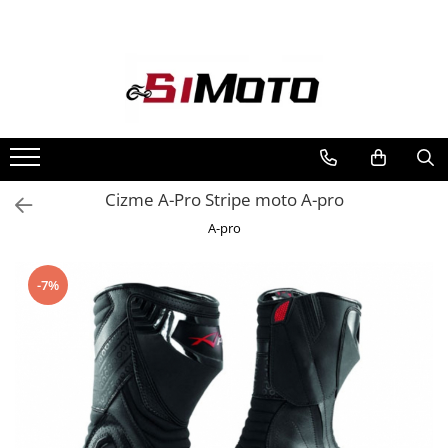
Toate Produsele
MOTOCICLETE & ATV
ECHIPAMENTE
Echipament Strada
Casti
Cizme A-Pro Stripe moto A-pro
Camasi
A-pro
Cizme & Ghete
Geci
-7%
Manusi
Ochelari
Pantaloni
Veste
Echipament Cross & ATV
Casti