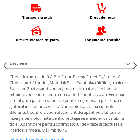
Imbracaminte Casual
Borsete
Transport gratuit
Drept de retur
Cadou personalizat
Curele
Haine
Diferite metode de plata
Consultanță gratuită
Ochelari de soare
Sepci
Descriere
Vesta
Echipament Dama
Ghete de motocicletă A-Pro Stripe Racing Street Fișă tehnică:
Camasi dama
Ghete sport / touring Material: Piele Paratibia, călcâiul și maleola
Poliester Ghete sport confecționate din material extrem de
Geci dama
tehnic și concepute pentru un confort sporit la volan. Fermoar
Incaltaminte dama
lateral protejat de o bandă ce poate fi ușor fixată pe cizmă cu
Manusi dama
ajutorul închiderii cu velcro. Vârf ranforsat, talpă cu profil
diferențiat pentru a spori efectul antiderapant pe platforme.
Pantaloni dama
Inserție termoformată pentru protejarea maleolei, călcâiului și
Intercom
tibiei. Apărătoare pentru schimbătorul de viteze și căptușeală
interioară moale. Mărimi: 40-45
TRANSPORT & DEPOZITARE
Genti & Bagaje
Informatii conformitate produs