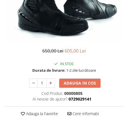
Cizme
Geci
Manusi
Ochelari
Pantaloni
Tricou/Pantaloni termici
Tricouri
650,00 Lei
605,00 Lei
Echipament Impermeabil
Accesorii echipamente
IN STOC
Durata de livrare:
1-2 zile lucrătoare
Protectii Corp
Brauri
ADAUGA IN COS
Cagule
Cod Produs:
00000805
Protectii Coloana
Ai nevoie de ajutor?
0729029141
Protectii Corp
Protectii Gat
Adauga la Favorite
Cere informatii
Protectii Maini
Protectii Picioare