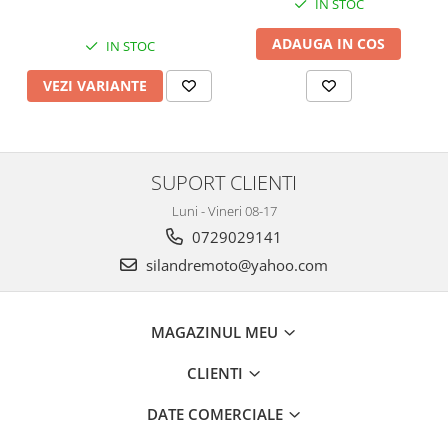
IN STOC
Genti TERRA Shad
Kituri complete TERRA Shad
ADAUGA IN COS
IN STOC
Kituri de prindere Shad
VEZI VARIANTE
Top Case Shad
Rucsacuri & Genti
Genti
Rucsac
SUPORT CLIENTI
Suporti prindere cutii/genti
Luni - Vineri 08-17
Cutii / Genti
0729029141
Antifurt
silandremoto@yahoo.com
Chingi / Plase bagaj
Lama zapada
MAGAZINUL MEU
Prelata moto/atv/snow
CLIENTI
Remorci & Trolii
Accesorii
DATE COMERCIALE
Carlige & Suporti