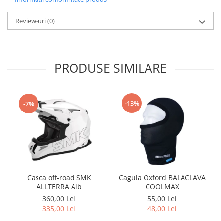
Borsete
Review-uri
(0)
Geanta furca
Geanta ghidon
Geanta rezervor
PRODUSE SIMILARE
Geanta spate
Genti laterale
Genti picior
-13%
-7%
Top case
Accesorii
Top case
Cutii / Genti SHAD
Accesorii cutii Shad
Cutii aluminiu Shad
Casca off-road SMK
Cagula Oxford BALACLAVA
Cutii capace colorate
ALLTERRA Alb
COOLMAX
360,00 Lei
55,00 Lei
Cutii laterale Shad
335,00 Lei
48,00 Lei
Genti soft Shad