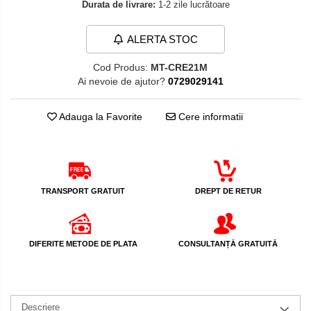
Durata de livrare:
1-2 zile lucrătoare
Membrana carburator
Abtibilde / Stickere
Muzicuta
Banda ornament janta
ALERTA STOC
Plutitor
Kit abtibilde
Pompa benzina
Cod Produs:
MT-CRE21M
Protectie Rezervor
Ai nevoie de ajutor?
0729029141
Rezervor / Buson rezervor
Accesorii puig
Robinet benzina
Adauga la Favorite
Cere informatii
Bascula
Soc
Sonda benzina
Cricuri
Vacum benzina
Directie
Sistem lubrifiere motor
Bieleta
TRANSPORT GRATUIT
DREPT DE RETUR
Buson
Pivoti
Pompa ulei
Set cap de bara
DIFERITE METODE DE PLATA
CONSULTANȚĂ GRATUITĂ
Sistem pornire
Parbriz
Capac pornire
Pedale
Cuplaj rac
Pedale pornire
Rac pornire
Descriere