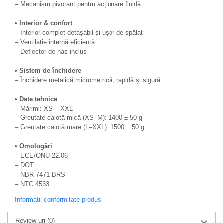
– Mecanism pivotant pentru acționare fluidă
• Interior & confort
– Interior complet detașabil și ușor de spălat
– Ventilație internă eficientă
– Deflector de nas inclus
• Sistem de închidere
– Închidere metalică micrometrică, rapidă și sigură
• Date tehnice
– Mărimi: XS – XXL
– Greutate calotă mică (XS–M): 1400 ± 50 g
– Greutate calotă mare (L–XXL): 1500 ± 50 g
• Omologări
– ECE/ONU 22.06
– DOT
– NBR 7471-BRS
– NTC 4533
Informatii conformitate produs
Review-uri
(0)