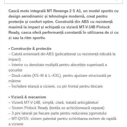
Pedale schimbator
Semiluna pornire
Cască moto integrală MT Revenge 2 S A1, un model sportiv cu
Plasticuri Enduro/Mx
Sistem racire motor
design aerodinamic și tehnologie modernă, creat pentru
protecție și confort optim. Construită din ABS cu rezistență
Protectii cadru / motor
Angrenaj pompa apa
maximă la impact și echipată cu vizieră MT-V-14B Pinlock
Protectii Polisport
Capac racire motor
Ready, casca oferă performanță constantă în utilizarea de zi cu
zi sau la ritm sportiv.
Kit pompa apa
Rezervor
Radiator
• Construcție & protecție
Rulmenti ghidon
– Calotă exterioară din ABS (policarbonat cu rezistență ridicată la
Semering pompa apa
impact)
Kit rulmenti ghidon
Senzor
– Interior cu densitate multiplă pentru absorbție superioară a
Scarite
șocurilor
Suruburi si capace motor
– Două calote (XS–M & L–XXL), pentru ajustare structurată pe
Suport/Suruburi/Piulite/Cleme
mărime
– Închidere etanșă a vizierei, cu pin frontal pentru blocare
• Vizieră & mecanism
– Vizieră MT-V-14B, simplă, clară, tratată antizgârieturi
– Sistem Pinlock Ready (lentila se achiziționează separat)
– 3 pini laterali pe fiecare parte pentru reducerea zgomotului
– MT-QVSS: sistem patentat pentru schimbarea extrem de rapidă
a vizierei