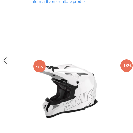
Informatii conformitate produs
Genti soft Shad
Genti TERRA Shad
Kituri complete TERRA Shad
Kituri de prindere Shad
Top Case Shad
Rucsacuri & Genti
Genti
Rucsac
-13%
Suporti prindere cutii/genti
-7%
Cutii / Genti
Antifurt
Chingi / Plase bagaj
Lama zapada
Prelata moto/atv/snow
Remorci & Trolii
Accesorii