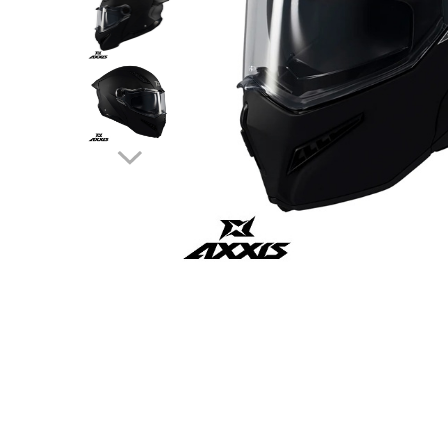
Cizme
Geci
Manusi
Ochelari
Pantaloni
Tricou/Pantaloni termici
Tricouri
Veste airbag
Echipament Impermeabil
Accesorii echipamente
Protectii Corp
Brauri
Cagule
Protectii Coloana
Protectii Corp
Protectii Gat
Protectii Maini