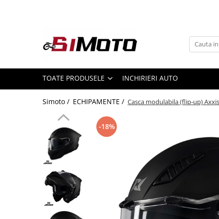
Toate Produsele
MOTOCICLETE & ATV
ECHIPAMENTE
Echipament Strada
TOATE PRODUSELE
INCHIRIERI AUTO
Casti
Simoto /
ECHIPAMENTE /
Casca modulabila (flip-up) Axxis
Camasi
Cizme & Ghete
-18%
Geci
Manusi
Ochelari
Pantaloni
Veste
Echipament Cross & ATV
Casti