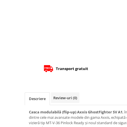
Protectii Picioare
Imbracaminte Casual
Cadou personalizat
Curele
Haine
Ochelari de soare
Sepci
Echipament Dama
Camasi dama
Transport gratuit
Geci dama
Incaltaminte dama
Manusi dama
Pantaloni dama
Review-uri
(0)
Descriere
Intercom
TRANSPORT & DEPOZITARE
Casca modulabilă (flip-up) Axxis GhostFighter SV A1
, 
dintre cele mai avansate modele din gama Axxis, echipată c
Genti & Bagaje
vizieră tip MT-V-36 Pinlock Ready și noul standard de sigu