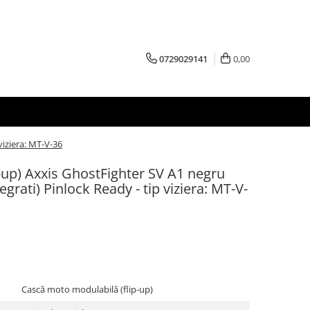
0729029141
0,00
viziera: MT-V-36
-up) Axxis GhostFighter SV A1 negru
egrati) Pinlock Ready - tip viziera: MT-V-
Cască moto modulabilă (flip-up)