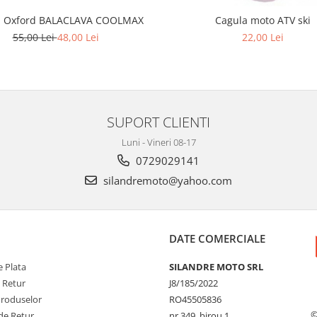
a Oxford BALACLAVA COOLMAX
Cagula moto ATV ski
55,00 Lei
48,00 Lei
22,00 Lei
SUPORT CLIENTI
Luni - Vineri 08-17
0729029141
silandremoto@yahoo.com
DATE COMERCIALE
 Plata
SILANDRE MOTO SRL
e Retur
J8/185/2022
Produselor
RO45505836
©
de Retur
nr.349, birou 1