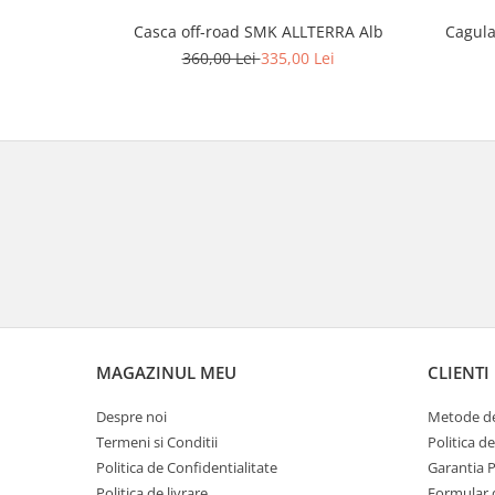
Carlige & Suporti
Cagul
Casca off-road SMK ALLTERRA Alb
Remorci & Utile
360,00 Lei
335,00 Lei
Trolii & Suporti
Suporti ATV & UTV
Suporti telefon & Audio
EVACUARE
Evacuari universale
Evacuări Mivv
Evacuări G.P.R.
Evacuări Storm
Evacuari FMF
MAGAZINUL MEU
CLIENTI
Evacuari HLP
Accesorii
Despre noi
Metode de
Banda termica
Termeni si Conditii
Politica d
Politica de Confidentialitate
Garantia 
Evacuare completa
Politica de livrare
Formular 