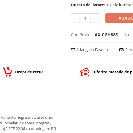
Durata de livrare:
1-2 zile lucrăto
ADAUG
Cod Produs:
AX-CGH88S
Ai ne
Adauga la Favorite
Cere 
Drept de retur
Diferite metode de p
în varianta negru mat, este unul
u ochelari de soare integrați,
ranță ECE 22.06 cu omologare P/J