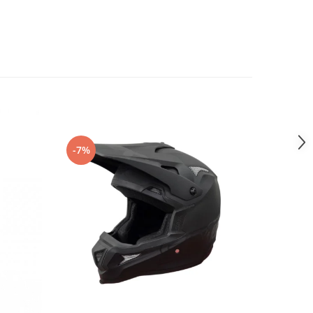
-7%
-4%