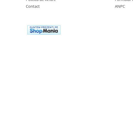
Filtru de fum
Contact
ANPC
Galerie Evacuare
Garnituri toba
Kit tuning
Prindere
Protecții galerie
Silentiator / Dbkiller
SUSPENSIE CADRU
Ghidoane & Control
Adaptoare
Ajutor acceleratie
Amortizor ghidon
Cabluri
Capete ghidon
Comanda acceleratie
Ghidoane