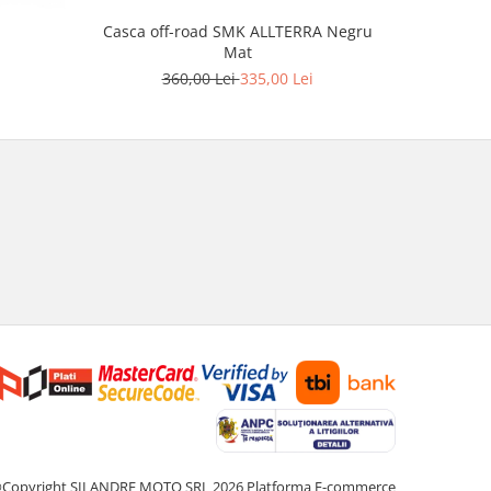
Casca off-road SMK ALLTERRA Negru
Casca mo
Mat
culoare 
360,00 Lei
335,00 Lei
2
Copyright SILANDRE MOTO SRL 2026
Platforma E-commerce