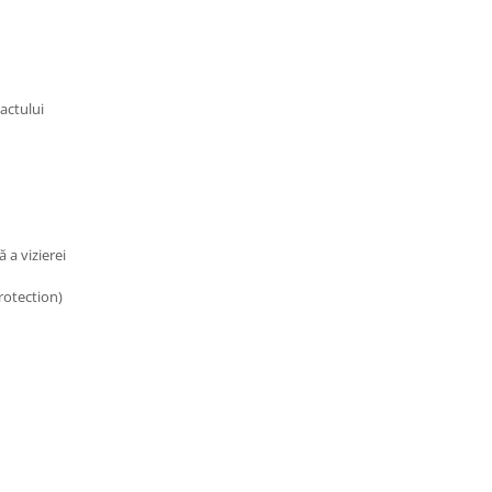
actului
a vizierei
rotection)