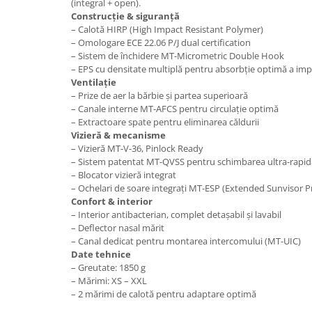
Borsete
(integral + open).
Construcție & siguranță
Geanta furca
– Calotă HIRP (High Impact Resistant Polymer)
Geanta ghidon
– Omologare ECE 22.06 P/J dual certification
– Sistem de închidere MT-Micrometric Double Hook
Geanta rezervor
– EPS cu densitate multiplă pentru absorbție optimă a imp
Geanta spate
Ventilație
Genti laterale
– Prize de aer la bărbie și partea superioară
– Canale interne MT-AFCS pentru circulație optimă
Genti picior
– Extractoare spate pentru eliminarea căldurii
Top case
Vizieră & mecanisme
– Vizieră MT-V-36, Pinlock Ready
Accesorii
– Sistem patentat MT-QVSS pentru schimbarea ultra-rapidă 
Top case
– Blocator vizieră integrat
Cutii / Genti SHAD
– Ochelari de soare integrați MT-ESP (Extended Sunvisor P
Confort & interior
Accesorii cutii Shad
– Interior antibacterian, complet detașabil și lavabil
Cutii aluminiu Shad
– Deflector nasal mărit
– Canal dedicat pentru montarea intercomului (MT-UIC)
Cutii ATV Shad
Date tehnice
Cutii capace colorate
– Greutate: 1850 g
– Mărimi: XS – XXL
Cutii laterale Shad
– 2 mărimi de calotă pentru adaptare optimă
Genti rezervor Shad