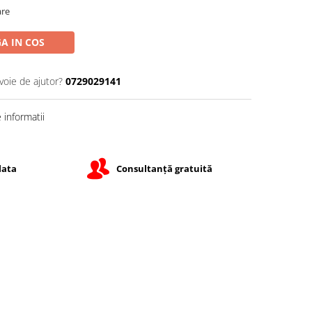
are
A IN COS
voie de ajutor?
0729029141
informatii
lata
Consultanță gratuită