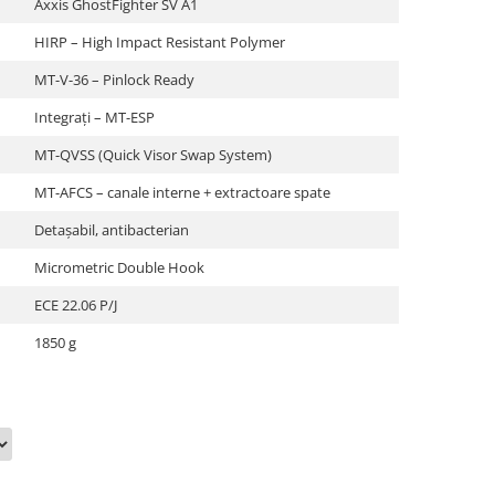
Axxis GhostFighter SV A1
HIRP – High Impact Resistant Polymer
MT-V-36 – Pinlock Ready
Integrați – MT-ESP
MT-QVSS (Quick Visor Swap System)
MT-AFCS – canale interne + extractoare spate
Detașabil, antibacterian
Micrometric Double Hook
ECE 22.06 P/J
1850 g