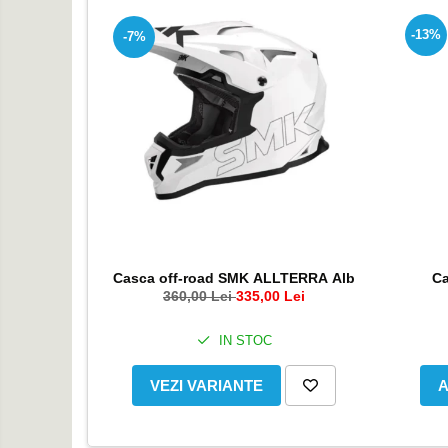
Genti rezervor Shad
Genti soft Shad
-13%
-7%
Genti TERRA Shad
Kituri complete TERRA Shad
Kituri de prindere Shad
Top Case Shad
Rucsacuri & Genti
Genti
Rucsac
Suporti prindere cutii/genti
Casca off-road SMK ALLTERRA Alb
C
Cutii / Genti
360,00 Lei
335,00 Lei
Antifurt
IN STOC
Chingi / Plase bagaj
Lama zapada
VEZI VARIANTE
A
Prelata moto/atv/snow
Remorci & Trolii