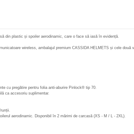
din plastic și spoiler aerodinamic, care o face să iasă în evidență.
 comunicatoare wireless, ambalajul premium CASSIDA HELMETS și cele două viz
te cu pregătire pentru folia anti-aburire Pinlock® tip 70.
bilă ca accesoriu suplimentar.
runții.
poilerul aerodinamic. Disponibil în 2 mărimi de carcasă (XS - M / L - 2XL).