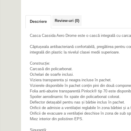
Protectii Picioare
Imbracaminte Casual
Review-uri
(0)
Borsete
Descriere
Cadou personalizat
Casca Cassida Aero Drome este o cască integrală cu carcasă 
Curele
Haine
Căptușeala antibacteriană confortabilă, pregătirea pentru
integrală din plastic la nivelul clasei medii superioare.
Ochelari de soare
Sepci
Construcție:
Vesta
Carcasă din policarbonat.
Ochelari de soarfe inclusi.
Echipament Dama
Viziera transparenta și neagra incluse în pachet.
Camasi dama
Vizierele disponibile în pachet conțin pini din două componen
Folia anti-aburire transparentă Pinlock® tip 70 este disponi
Geci dama
Spoiler aerodinamic fix spate din policarbonat colorat.
Incaltaminte dama
Deflector detașabil pentru nas și bărbie inclus în pachet.
Orificii de admisie a ventilației reglabile în zona bărbiei și a f
Manusi dama
Orificii de evacuare a ventilației deschise în zona de sub s
Pantaloni dama
Miez interior din polistiren EPS.
Intercom
Siguranță: