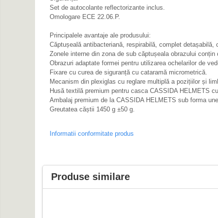
Genti & Bagaje
Set de autocolante reflectorizante inclus.
Omologare ECE 22.06.P.
Borsete
Geanta furca
Principalele avantaje ale produsului:
Căptușeală antibacteriană, respirabilă, complet detașabilă, c
Geanta ghidon
Zonele interne din zona de sub căptușeala obrazului conțin d
Geanta rezervor
Obrazuri adaptate formei pentru utilizarea ochelarilor de ved
Geanta spate
Fixare cu curea de siguranță cu cataramă micrometrică.
Mecanism din plexiglas cu reglare multiplă a pozițiilor și lim
Genti laterale
Husă textilă premium pentru casca CASSIDA HELMETS cu cusă
Genti picior
Ambalaj premium de la CASSIDA HELMETS sub forma unei cu
Greutatea căștii 1450 g ±50 g.
Top case
Accesorii
Informatii conformitate produs
Top case
Cutii / Genti SHAD
Accesorii cutii Shad
Produse similare
Cutii aluminiu Shad
Cutii capace colorate
Cutii laterale Shad