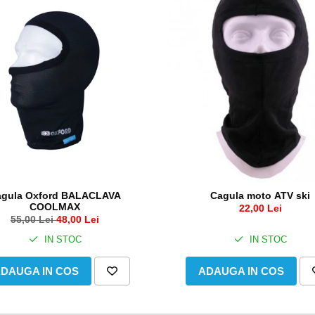
agula Oxford BALACLAVA
Cagula moto ATV ski
COOLMAX
22,00 Lei
55,00 Lei
48,00 Lei
IN STOC
IN STOC
DAUGA IN COS
ADAUGA IN COS