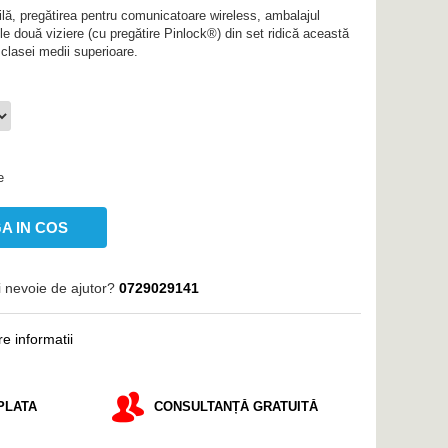
ilă, pregătirea pentru comunicatoare wireless, ambalajul
uă viziere (cu pregătire Pinlock®) din set ridică această
l clasei medii superioare.
e
A IN COS
i nevoie de ajutor?
0729029141
e informatii
PLATA
CONSULTANȚĂ GRATUITĂ