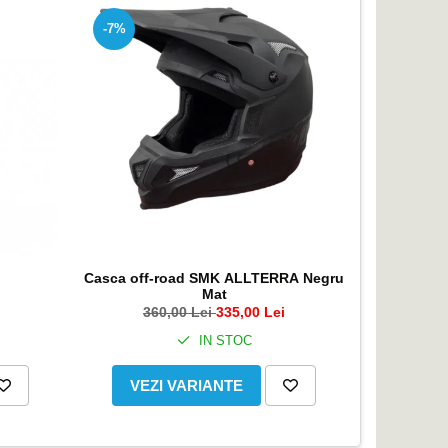
-7%
-4%
Casca off-road SMK ALLTERRA Negru
Casca mot
Mat
culoare n
360,00 Lei
335,00 Lei
2
IN STOC
VEZI VARIANTE
ADA