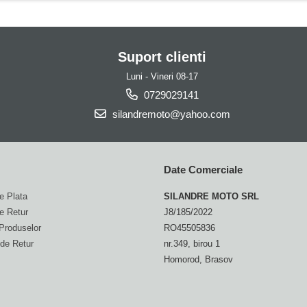
Suport clienti
Luni - Vineri 08-17
0729029141
silandremoto@yahoo.com
Date Comerciale
e Plata
SILANDRE MOTO SRL
de Retur
J8/185/2022
Produselor
RO45505836
de Retur
nr.349, birou 1
Homorod, Brasov