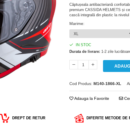
Căptușeala antibacteriană confortab
premium CASSIDA HELMETS și cele do
cască integrală din plastic la nivelu
Marime
:
IN STOC
Durata de livrare:
1-2 zile lucrătoar
ADAUG
Cod Produs:
M140-1866-XL
A
Adauga la Favorite
Cer
DREPT DE RETUR
DIFERITE METODE DE 