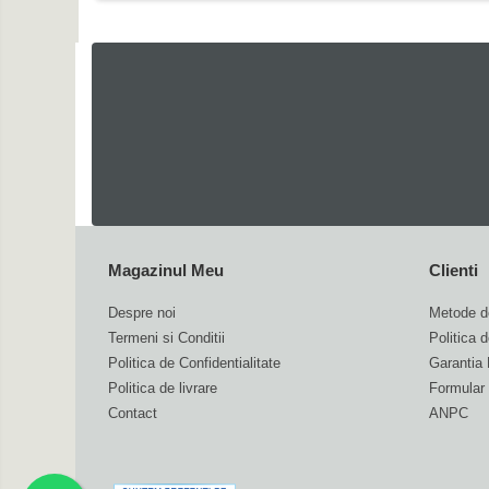
Accesorii
Carlige & Suporti
Remorci & Utile
Trolii & Suporti
Suporti ATV & UTV
Suporti telefon & Audio
Evacuari universale
Evacuări Mivv
Magazinul Meu
Clienti
Evacuări G.P.R.
Evacuări Storm
Despre noi
Metode d
Termeni si Conditii
Politica 
Evacuari FMF
Politica de Confidentialitate
Garantia 
Evacuari HLP
Politica de livrare
Formular 
Accesorii
Contact
ANPC
Banda termica
Evacuare completa