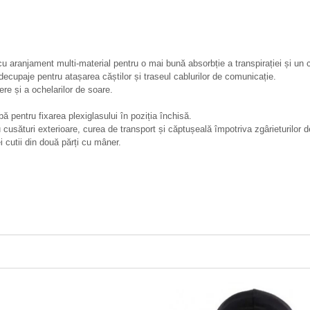
u aranjament multi-material pentru o mai bună absorbție a transpirației și un c
ecupaje pentru atașarea căștilor și traseul cablurilor de comunicație.
ere și a ochelarilor de soare.
bă pentru fixarea plexiglasului în poziția închisă.
turi exterioare, curea de transport și căptușeală împotriva zgârieturilor d
tii din două părți cu mâner.