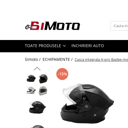
Toate Produsele
MOTOCICLETE & ATV
ECHIPAMENTE
Echipament Strada
TOATE PRODUSELE
INCHIRIERI AUTO
Casti
Simoto /
ECHIPAMENTE /
Casca integrala A-pro Badge m
Camasi
Cizme & Ghete
-15%
Geci
Manusi
Ochelari
Pantaloni
Veste
Echipament Cross & ATV
Casti