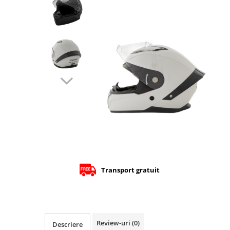
Cizme
Geci
Manusi
Ochelari
Pantaloni
Tricou/Pantaloni termici
Tricouri
Veste airbag
Echipament Impermeabil
Accesorii echipamente
Protectii Corp
Brauri
Transport gratuit
Cagule
Protectii Coloana
Protectii Corp
Protectii Gat
Review-uri
(0)
Descriere
Protectii Maini