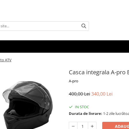
oto ATV
Casca integrala A-pro
A-pro
400,00 Lei
340,00 Lei
IN STOC
Durata de livrare:
1-2 zile lucrăto
ADAUG