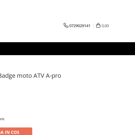
0729029141
0,00
 Badge moto ATV A-pro
are
A IN COS