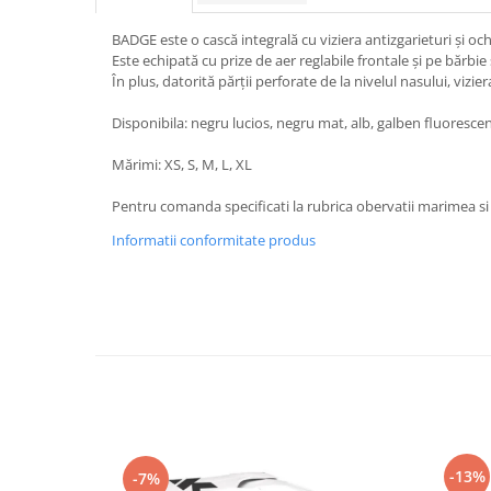
Protectii Picioare
BADGE este o cască integrală cu viziera antizgarieturi și och
Imbracaminte Casual
Este echipată cu prize de aer reglabile frontale și pe bărbie
Borsete
În plus, datorită părții perforate de la nivelul nasului, vizi
Cadou personalizat
Disponibila: negru lucios, negru mat, alb, galben fluorescent
Curele
Mărimi: XS, S, M, L, XL
Haine
Ochelari de soare
Pentru comanda specificati la rubrica obervatii marimea si
Sepci
Informatii conformitate produs
Vesta
Echipament Dama
Camasi dama
Geci dama
Incaltaminte dama
Manusi dama
Pantaloni dama
Intercom
-13%
-7%
TRANSPORT & DEPOZITARE