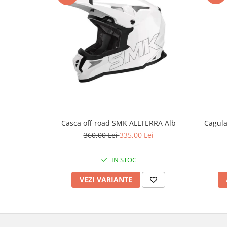
Genti & Bagaje
Borsete
Geanta furca
Geanta ghidon
Geanta rezervor
Geanta spate
Genti laterale
Genti picior
Top case
Cagul
Casca off-road SMK ALLTERRA Alb
360,00 Lei
335,00 Lei
Accesorii
Top case
IN STOC
Cutii / Genti SHAD
Accesorii cutii Shad
VEZI VARIANTE
Cutii aluminiu Shad
Cutii ATV Shad
Cutii capace colorate