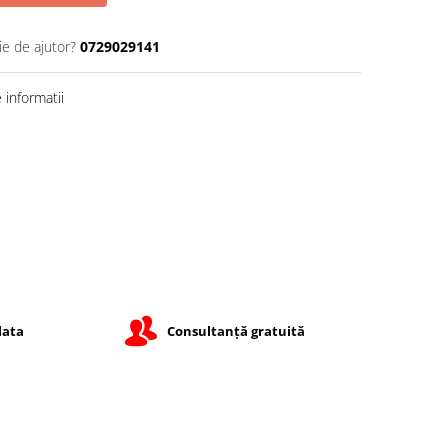
ie de ajutor?
0729029141
informatii
lata
Consultanță gratuită