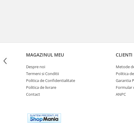
Cutii laterale Shad
Genti rezervor Shad
Genti soft Shad
Genti TERRA Shad
Kituri complete TERRA Shad
Kituri de prindere Shad
Top Case Shad
MAGAZINUL MEU
CLIENTI
Rucsacuri & Genti
Genti
Despre noi
Metode de
Termeni si Conditii
Politica d
Rucsac
Politica de Confidentialitate
Garantia 
Suporti prindere cutii/genti
Politica de livrare
Formular 
Cutii / Genti
Contact
ANPC
Antifurt
Chingi / Plase bagaj
Lama zapada
Prelata moto/atv/snow