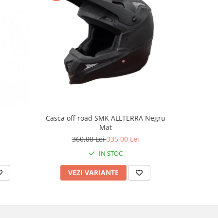
-4%
Casca off-road SMK ALLTERRA Negru
Casca mo
Mat
culoare 
360,00 Lei
335,00 Lei
2
IN STOC
VEZI VARIANTE
AD