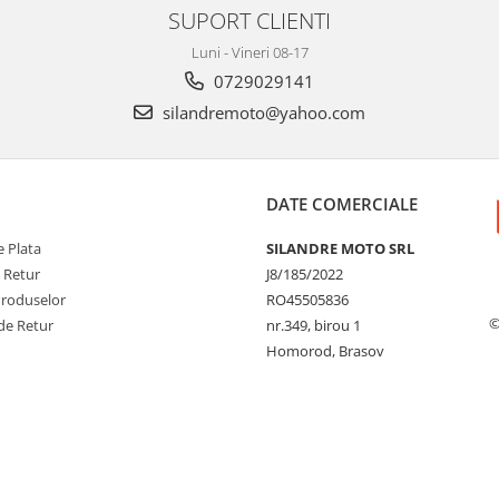
SUPORT CLIENTI
Luni - Vineri 08-17
0729029141
silandremoto@yahoo.com
DATE COMERCIALE
 Plata
SILANDRE MOTO SRL
e Retur
J8/185/2022
Produselor
RO45505836
©
de Retur
nr.349, birou 1
Homorod, Brasov