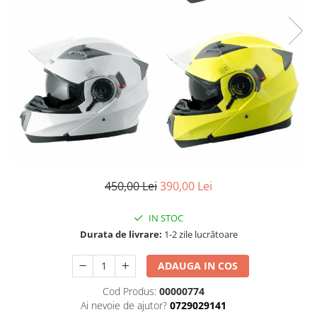
Cizme
Geci
Manusi
Ochelari
Pantaloni
Tricou/Pantaloni termici
Tricouri
Veste airbag
Echipament Impermeabil
Accesorii echipamente
450,00 Lei
390,00 Lei
Protectii Corp
Brauri
IN STOC
Durata de livrare:
1-2 zile lucrătoare
Cagule
Protectii Coloana
ADAUGA IN COS
Protectii Corp
Cod Produs:
00000774
Protectii Gat
Ai nevoie de ajutor?
0729029141
Protectii Maini