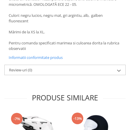
Borsete
micrometrică. OMOLOGATĂ ECE 22 - 05.
Geanta furca
Culori: negru lucios, negru mat, gri argintiu, alb, galben
Geanta ghidon
fluorescent
Geanta rezervor
Geanta spate
Mărimi de la XS la XL.
Genti laterale
Pentru comanda specificati marimea si culoarea dorita la rubrica
Genti picior
observatii
Top case
Informatii conformitate produs
Accesorii
Review-uri
(0)
Top case
Cutii / Genti SHAD
Accesorii cutii Shad
Cutii aluminiu Shad
PRODUSE SIMILARE
Cutii ATV Shad
Cutii capace colorate
Cutii laterale Shad
-13%
-7%
Genti rezervor Shad