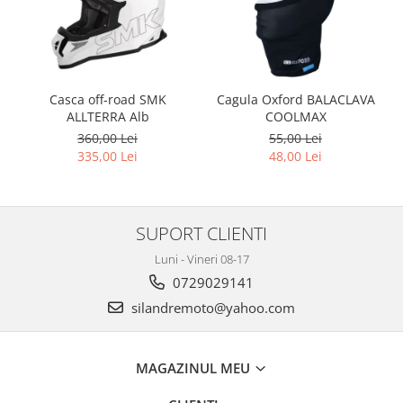
Genti soft Shad
Genti TERRA Shad
Kituri complete TERRA Shad
Kituri de prindere Shad
Casca off-road SMK
Cagula Oxford BALACLAVA
Top Case Shad
ALLTERRA Alb
COOLMAX
Rucsacuri & Genti
360,00 Lei
55,00 Lei
Genti
335,00 Lei
48,00 Lei
Rucsac
Suporti prindere cutii/genti
Cutii / Genti
SUPORT CLIENTI
Antifurt
Luni - Vineri 08-17
0729029141
Chingi / Plase bagaj
silandremoto@yahoo.com
Lama zapada
Prelata moto/atv/snow
Remorci & Trolii
MAGAZINUL MEU
Accesorii