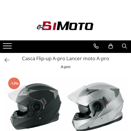
Toate Produsele
MOTOCICLETE & ATV
ECHIPAMENTE
Echipament Strada
Casti
Casca Flip-up A-pro Lancer moto A-pro
Camasi
A-pro
Cizme & Ghete
Geci
-13%
Manusi
Ochelari
Pantaloni
Veste
Echipament Cross & ATV
Casti