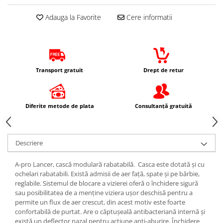
Protectii Picioare
Adauga la Favorite
Cere informatii
Imbracaminte Casual
Cadou personalizat
Curele
Haine
Transport gratuit
Drept de retur
Ochelari de soare
Sepci
Echipament Dama
Diferite metode de plata
Consultanță gratuită
Camasi dama
Geci dama
Incaltaminte dama
Descriere
Manusi dama
A-pro Lancer, cască modulară rabatabilă. Casca este dotată și cu
Pantaloni dama
ochelari rabatabili. Există admisii de aer față, spate și pe bărbie,
Intercom
reglabile. Sistemul de blocare a vizierei oferă o închidere sigură
sau posibilitatea de a menține viziera ușor deschisă pentru a
TRANSPORT & DEPOZITARE
permite un flux de aer crescut, din acest motiv este foarte
Genti & Bagaje
confortabilă de purtat. Are o căptușeală antibacteriană internă și
există un deflector nazal pentru acțiune anti-aburire. Închidere