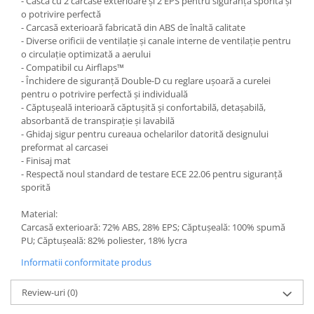
- Cască cu 2 carcase exterioare și 2 EPS pentru siguranță sporită și
Kit abtibilde
o potrivire perfectă
Rezervor / Buson rezervor
- Carcasă exterioară fabricată din ABS de înaltă calitate
Protectie Rezervor
Robinet benzina
- Diverse orificii de ventilație și canale interne de ventilație pentru
Accesorii puig
Soc
o circulație optimizată a aerului
- Compatibil cu Airflaps™
Bascula
Sonda benzina
- Închidere de siguranță Double-D cu reglare ușoară a curelei
Vacum benzina
Cricuri
pentru o potrivire perfectă și individuală
- Căptușeală interioară căptușită și confortabilă, detașabilă,
Sistem lubrifiere motor
Directie
absorbantă de transpirație și lavabilă
Buson
- Ghidaj sigur pentru cureaua ochelarilor datorită designului
Bieleta
preformat al carcasei
Pompa ulei
Pivoti
- Finisaj mat
Sistem pornire
Set cap de bara
- Respectă noul standard de testare ECE 22.06 pentru siguranță
sporită
Capac pornire
Parbriz
Cuplaj rac
Pedale
Material:
Rac pornire
Carcasă exterioară: 72% ABS, 28% EPS; Căptușeală: 100% spumă
Pedale pornire
PU; Căptușeală: 82% poliester, 18% lycra
Semiluna pornire
Pedale schimbator
Sistem racire motor
Informatii conformitate produs
Plasticuri Enduro/Mx
Angrenaj pompa apa
Review-uri
(0)
Protectii cadru / motor
Capac racire motor