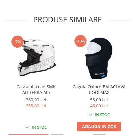
Protectii Polisport
Kit pompa apa
Rezervor
Radiator
PRODUSE SIMILARE
Rulmenti ghidon
Semering pompa apa
Senzor
Kit rulmenti ghidon
Suruburi si capace motor
Scarite
-13%
-7%
Suport/Suruburi/Piulite/Cleme
Casca off-road SMK
Cagula Oxford BALACLAVA
ALLTERRA Alb
COOLMAX
360,00 Lei
55,00 Lei
335,00 Lei
48,00 Lei
IN STOC
ADAUGA IN COS
IN STOC