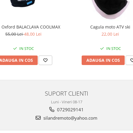
a Oxford BALACLAVA COOLMAX
Cagula moto ATV ski
55,00 Lei
48,00 Lei
22,00 Lei
IN STOC
IN STOC
ADAUGA IN COS
ADAUGA IN COS
SUPORT CLIENTI
Luni - Vineri 08-17
0729029141
silandremoto@yahoo.com