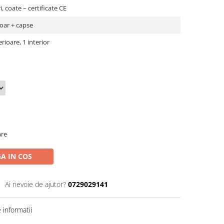
, coate – certificate CE
oar + capse
erioare, 1 interior
are
A IN COS
Ai nevoie de ajutor?
0729029141
informatii