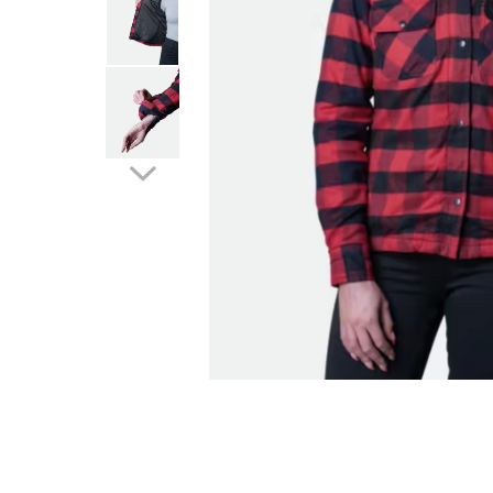
Cizme
Geci
Manusi
Ochelari
Pantaloni
Tricou/Pantaloni termici
Tricouri
Veste airbag
Echipament Impermeabil
Accesorii echipamente
Protectii Corp
Brauri
Cagule
Protectii Coloana
Protectii Corp
Protectii Gat
Protectii Maini