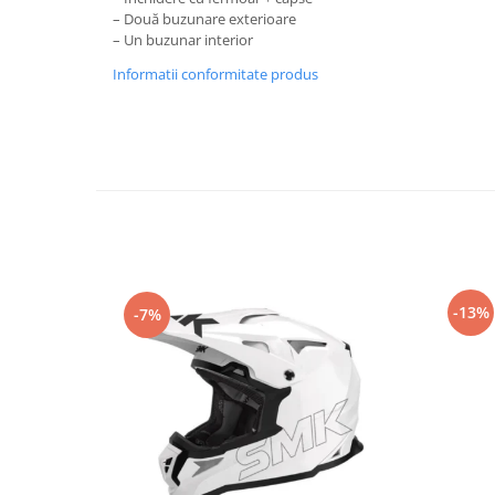
– Două buzunare exterioare
Genti & Bagaje
– Un buzunar interior
Borsete
Informatii conformitate produs
Geanta furca
Geanta ghidon
Geanta rezervor
Geanta spate
Genti laterale
Genti picior
Top case
Accesorii
-13%
-7%
Top case
Cutii / Genti SHAD
Accesorii cutii Shad
Cutii aluminiu Shad
Cutii ATV Shad
Cutii capace colorate