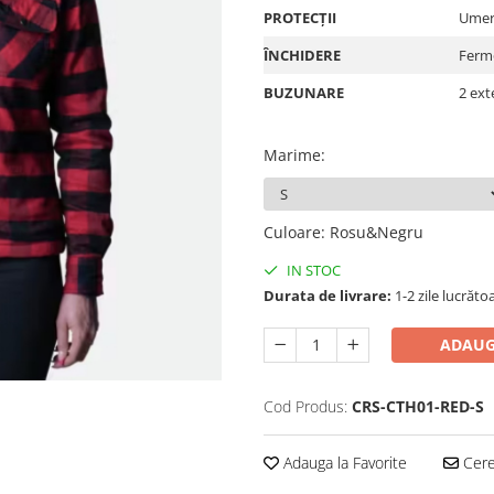
PROTECȚII
Umeri
ÎNCHIDERE
Ferm
BUZUNARE
2 ext
Marime
:
Culoare
:
Rosu&Negru
IN STOC
Durata de livrare:
1-2 zile lucrăto
ADAUG
Cod Produs:
CRS-CTH01-RED-S
Adauga la Favorite
Cere 