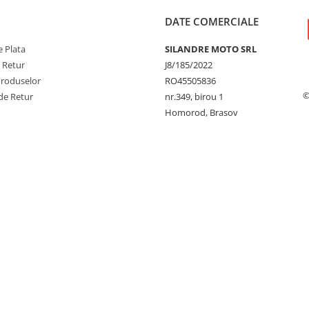
DATE COMERCIALE
 Plata
SILANDRE MOTO SRL
e Retur
J8/185/2022
Produselor
RO45505836
©
de Retur
nr.349, birou 1
Homorod, Brasov