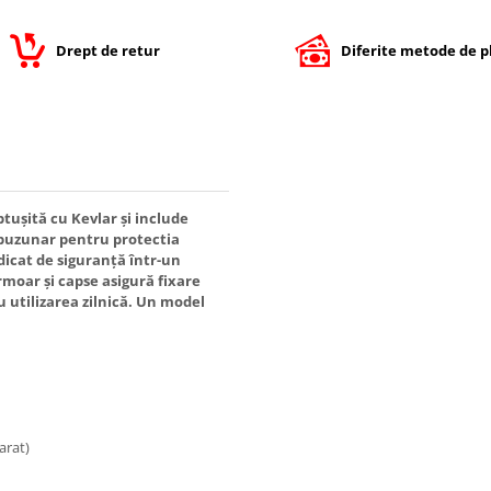
Drept de retur
Diferite metode de p
tușită cu Kevlar și include
d buzunar pentru protectia
idicat de siguranță într-un
rmoar și capse asigură fixare
u utilizarea zilnică. Un model
arat)