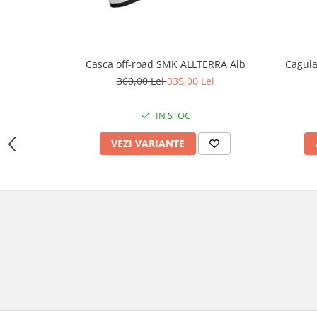
Cutii laterale Shad
Genti rezervor Shad
Genti soft Shad
Genti TERRA Shad
Cagul
Casca off-road SMK ALLTERRA Alb
Kituri complete TERRA Shad
360,00 Lei
335,00 Lei
Kituri de prindere Shad
IN STOC
Top Case Shad
Rucsacuri & Genti
VEZI VARIANTE
Genti
Rucsac
Suporti prindere cutii/genti
Cutii / Genti
Antifurt
Chingi / Plase bagaj
Lama zapada
Prelata moto/atv/snow