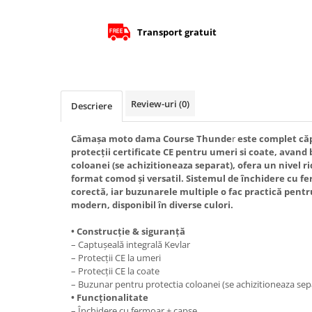
Protectii Picioare
Imbracaminte Casual
Transport gratuit
Borsete
Cadou personalizat
Curele
Review-uri
(0)
Haine
Descriere
Ochelari de soare
Cămașa moto dama Course Thunde
r
este complet căp
Sepci
protecții certificate CE pentru umeri si coate, avan
Vesta
coloanei (se achizitioneaza separat), ofera un nivel r
Echipament Dama
format comod și versatil. Sistemul de închidere cu fe
corectă, iar buzunarele multiple o fac practică pentr
Camasi dama
modern, disponibil în diverse culori.
Geci dama
• Construcție & siguranță
Incaltaminte dama
– Captușeală integrală Kevlar
Manusi dama
– Protecții CE la umeri
– Protecții CE la coate
Pantaloni dama
– Buzunar pentru protectia coloanei (se achizitioneaza sep
Intercom
• Funcționalitate
– Închidere cu fermoar + capse
TRANSPORT & DEPOZITARE