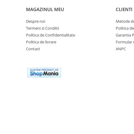
Remorci & Trolii
MAGAZINUL MEU
CLIENTI
Accesorii
Carlige & Suporti
Despre noi
Metode de
Remorci & Utile
Termeni si Conditii
Politica d
Politica de Confidentialitate
Garantia 
Trolii & Suporti
Politica de livrare
Formular 
Suporti ATV & UTV
Contact
ANPC
Suporti telefon & Audio
EVACUARE
Evacuari universale
Evacuări Mivv
Evacuări G.P.R.
Evacuări Storm
Evacuari FMF
Evacuari HLP
Accesorii