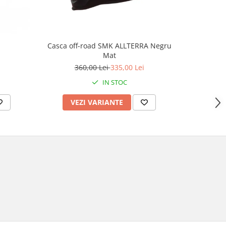
Casca off-road SMK ALLTERRA Negru
Casca mo
Mat
culoare 
360,00 Lei
335,00 Lei
2
IN STOC
VEZI VARIANTE
AD