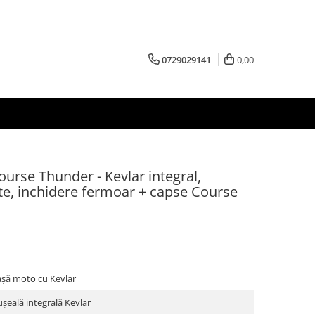
0729029141
0,00
se Thunder - Kevlar integral,
te, inchidere fermoar + capse Course
șă moto cu Kevlar
șeală integrală Kevlar