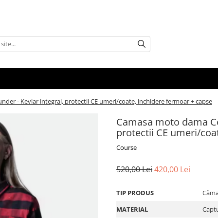
r - Kevlar integral, protectii CE umeri/coate, inchidere fermoar + capse
Camasa moto dama Cour
protectii CE umeri/coa
Course
520,00 Lei
420,00 Lei
TIP PRODUS
Căma
MATERIAL
Captu