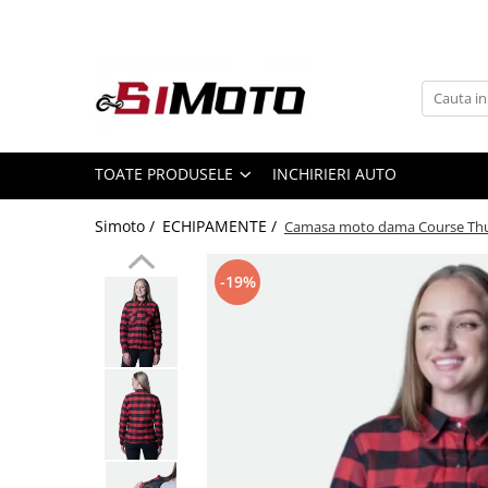
Toate Produsele
MOTOCICLETE & ATV
ECHIPAMENTE
Echipament Strada
TOATE PRODUSELE
INCHIRIERI AUTO
Casti
Simoto /
ECHIPAMENTE /
Camasa moto dama Course Thunde
Camasi
Cizme & Ghete
-19%
Geci
Manusi
Ochelari
Pantaloni
Veste
Echipament Cross & ATV
Casti