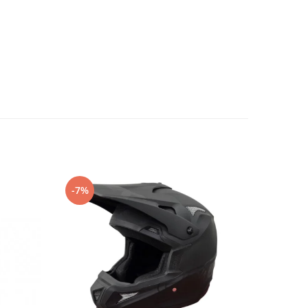
-7%
-4%